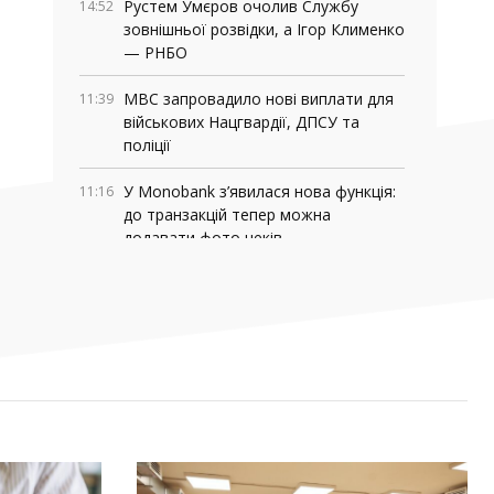
Рустем Умєров очолив Службу
14:52
зовнішньої розвідки, а Ігор Клименко
— РНБО
МВС запровадило нові виплати для
11:39
військових Нацгвардії, ДПСУ та
поліції
У Monobank з’явилася нова функція:
11:16
до транзакцій тепер можна
додавати фото чеків
За тиждень у Запоріжжі підтвердили
09:32
чотири випадки хвороби Лайма
30 ЛИПНЯ, 2026
Світлана Карпенко: «Ми втратили
15:36
територію роботи, але не втратили
своїх людей». Як редакція газети
«Трудової слави» відновила роботу