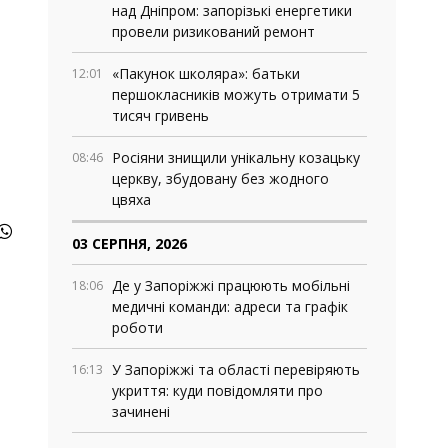
над Дніпром: запорізькі енергетики
провели ризикований ремонт
«Пакунок школяра»: батьки
12:01
першокласників можуть отримати 5
тисяч гривень
Росіяни знищили унікальну козацьку
08:46
церкву, збудовану без жодного
цвяха
03 СЕРПНЯ, 2026
Де у Запоріжжі працюють мобільні
18:06
медичні команди: адреси та графік
роботи
У Запоріжжі та області перевіряють
16:13
укриття: куди повідомляти про
зачинені