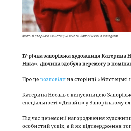
Фото зі сторінки «Мистецькі школи Запоріжжя» в Instagram
17-річна запорізька художниця Катерина 
Ніка». Дівчина здобула перемогу в номін
Про це
розповіли
на сторінці «Мистецькі 
Катерина Носаль є випускницею Запорізьк
спеціальності «Дизайн» у Запорізькому е
Під час церемонії нагородження художниц
особистий успіх, а й як підтвердження тог