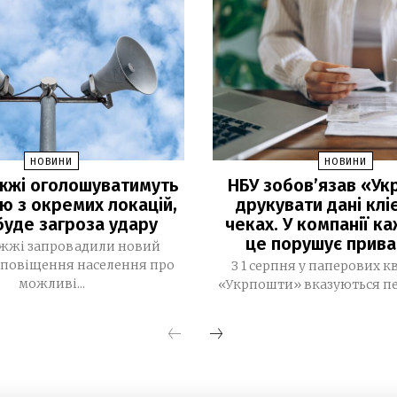
НОВИНИ
НОВИНИ
іжжі оголошуватимуть
НБУ зобов’язав «У
ю з окремих локацій,
друкувати дані кліє
буде загроза удару
чеках. У компанії к
це порушує прива
іжжі запровадили новий
оповіщення населення про
З 1 серпня у паперових 
можливі...
«Укрпошти» вказуються пер