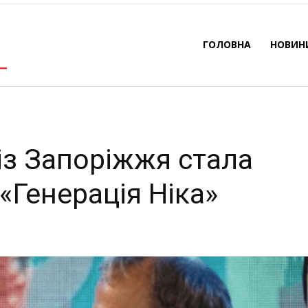
премії «Генерація Ніка
ГОЛОВНА
НОВИН
-
By
REDACTOR
01.06.2026
200
0
із Запоріжжя стала
«Генерація Ніка»