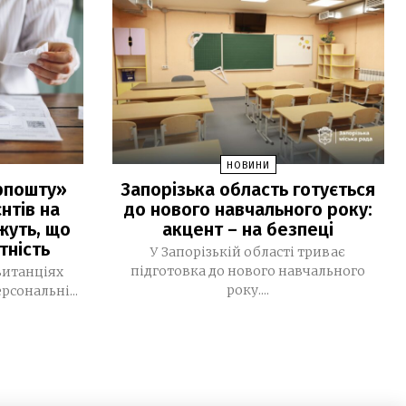
після релокації, сформувала нову
мультимедійну команду та шукає
модель майбутнього
29 ЛИПНЯ, 2026
Тоталітарне безумство Державної
17:37
Думи
НОВИНИ
Алгоритм безпеки для журналіста:
17:02
крпошту»
Запорізька область готується
вчасно почути «Чуйку» оцінити
нтів на
до нового навчального року:
ризики і діяти
ажуть, що
акцент – на безпеці
тність
«Dovidka.Крим»: нова безпекова
15:24
У Запорізькій області триває
інструкція для жителів тимчасово
підготовка до нового навчального
квитанціях
окупованого Криму від Dovidka.info
року....
сональні...
В Україні триває тиждень
10:12
безоплатного тестування на
гепатити В і С
28 ЛИПНЯ, 2026