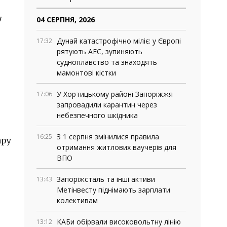
я
04 СЕРПНЯ, 2026
Дунай катастрофічно міліє: у Європі
17:32
рятують АЕС, зупиняють
судноплавство та знаходять
мамонтові кістки
У Хортицькому районі Запоріжжя
17:06
запровадили карантин через
небезпечного шкідника
З 1 серпня змінилися правила
16:25
ару
отримання житлових ваучерів для
ВПО
Запоріжсталь та інші активи
13:43
Метінвесту піднімають зарплати
колективам
КАБи обірвали високовольтну лінію
13:12