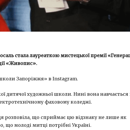
Носаль
стала лауреаткою мистецької премії
«Генера
ації «Живопис».
школи Запоріжжя» в Instagram.
ої дитячої художньої школи. Нині вона навчається
лектротехнічному фаховому коледжі.
я розповіла, що сприймає цю відзнаку не лише як
о, що молоді митці потрібні Україні.