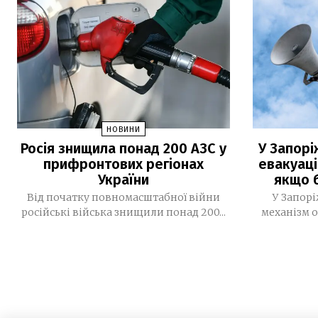
НОВИНИ
Росія знищила понад 200 АЗС у
У Запор
прифронтових регіонах
евакуаці
України
якщо 
Від початку повномасштабної війни
У Запор
російські війська знищили понад 200...
механізм 