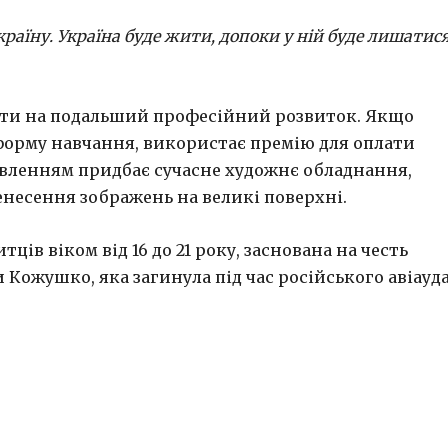
аїну. Україна буде жити, допоки у ній буде лишатис
ати на подальший професійний розвиток. Якщо
форму навчання, використає премію для оплати
мовленням придбає сучасне художнє обладнання,
енесення зображень на великі поверхні.
ців віком від 16 до 21 року, заснована на честь
 Кожушко, яка загинула під час російського авіауд