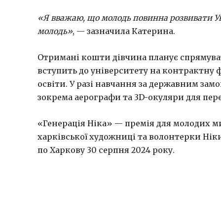
«Я вважаю, що молодь повинна розвивати Укр
молодь»
, — зазначила Катерина.
Отримані кошти дівчина планує спрямув
вступить до університету на контрактну 
освіти. У разі навчання за державним за
зокрема аерографи та 3D-окуляри для пер
«Генерація Ніка» — премія для молодих мит
харківської художниці та волонтерки Ніки
по Харкову 30 серпня 2024 року.