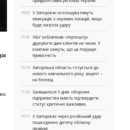
прифронтових регіонах України
У Запоріжжі оголошуватимуть
18:02
евакуацію з окремих локацій, якщо
буде загроза удару
НБУ зобов’язав «Укрпошту»
15:47
друкувати дані клієнтів на чеках. У
компанії кажуть, що це порушує
ція
приватність
Запорізька область готується до
15:16
нового навчального року: акцент –
на безпеці
Залишилося 5 днів: оборонні
11:26
 на
підприємства мають підтвердити
статус критично важливих
У Запоріжжі через російський удар
10:11
пошкоджено дитячу обласну
лікарню