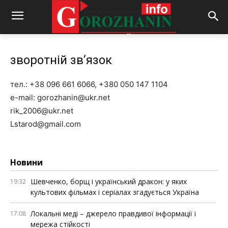
зворотній зв‘язок
тел.: +38 096 661 6066, +380 050 147 1104
e-mail:
gorozhanin@ukr.net
rik_2006@ukr.net
Lstarod@gmail.com
Новини
Шевченко, борщ і український дракон: у яких
19:32
культових фільмах і серіалах згадується Україна
Локальні меді – джерело правдивої інформації і
17:08
мережа стійкості