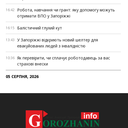
Робота, навчання чи грант: яку допомогу можуть
16:42
отримати ВПО у Запоріжжі
Балістичний глухий кут
16:15
У Запоріжжі відкриють новий шелтер для
13:43
евакуйованих людей з інвалідністю
Як перевірити, чи сплачує роботодавець за вас
10:36
страхові внески
05 СЕРПНЯ, 2026
Росія знищила понад 200 АЗС у прифронтових
18:37
регіонах України
У Запоріжжі оголошуватимуть евакуацію з окремих
18:02
локацій, якщо буде загроза удару
НБУ зобов’язав «Укрпошту» друкувати дані клієнтів
15:47