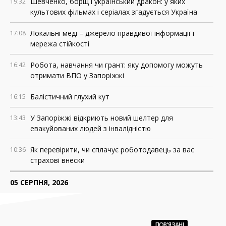
Шевченко, борщ і український дракон: у яких
19:32
культових фільмах і серіалах згадується Україна
Локальні меді – джерело правдивої інформації і
17:08
мережа стійкості
Робота, навчання чи грант: яку допомогу можуть
16:42
отримати ВПО у Запоріжжі
Балістичний глухий кут
16:15
У Запоріжжі відкриють новий шелтер для
13:43
евакуйованих людей з інвалідністю
Як перевірити, чи сплачує роботодавець за вас
10:36
страхові внески
05 СЕРПНЯ, 2026
Росія знищила понад 200 АЗС у прифронтових
18:37
регіонах України
ПОВ'ЯЗАНІ