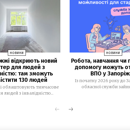
НОВИНИ
НОВИНИ
іжжі відкриють новий
Робота, навчання чи г
тер для людей з
допомогу можуть о
дністю: там зможуть
ВПО у Запоріж
істити 130 людей
Із початку 2026 року до З
обласної служби зайнят
і облаштовують тимчасове
я людей з інвалідністю...