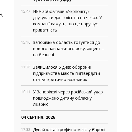
НБУ зобов’язав «Укрпошту»
15:47
»,
друкувати дані клієнтів на чеках. У
компанії кажуть, що це порушує
приватність
Запорізька область готується до
15:16
нового навчального року: акцент –
на безпеці
Залишилося 5 днів: оборонні
11:26
підприємства мають підтвердити
статус критично важливих
У Запоріжжі через російський удар
10:11
пошкоджено дитячу обласну
лікарню
04 СЕРПНЯ, 2026
Дунай катастрофічно міліє: у Європі
17:32