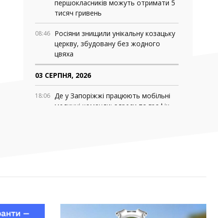
першокласників можуть отримати 5
тисяч гривень
Росіяни знищили унікальну козацьку
08:46
церкву, збудовану без жодного
цвяха
03 СЕРПНЯ, 2026
Де у Запоріжжі працюють мобільні
18:06
медичні команди: адреси та графік
роботи
У Запоріжжі та області перевіряють
16:13
укриття: куди повідомляти про
зачинені
Рустем Умєров очолив Службу
14:52
зовнішньої розвідки, а Ігор Клименко
— РНБО