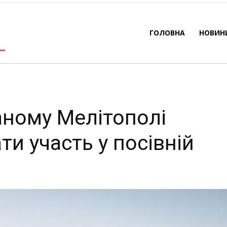
яються брати участь у 
ГОЛОВНА
НОВИН
-
By
REDACTOR
14.03.2023
500
0
ному Мелітополі
и участь у посівній