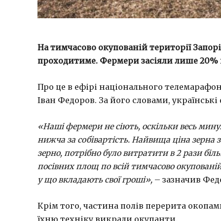
На тимчасово окупованій території Запорі
проходитиме. Фермери засіяли лише 20% 
Про це в ефірі національного телемарафо
Іван Федоров. За його словами, українські
«Наші фермери не сіють, оскільки весь мину
нижча за собівартість. Найвища ціна зерна 
зерно, потрібно було витратити в 2 рази біл
посівних площ по всій тимчасово окупованій 
у що вкладають свої гроші»,
– зазначив Фед
Крім того, частина полів перерита окопами 
їхню техніку викрали окупанти.