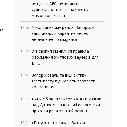
рятують АЕС, зупиняють
судноплавство та знаходять
мамонтові кістки
У Хортицькому районі Запоріжжя
17:06
запровадили карантин через
небезпечного шкідника
З 1 серпня змінилися правила
16:25
отримання житлових ваучерів для
ВПО
Запоріжсталь та інші активи
13:43
Метінвесту піднімають зарплати
колективам
КАБи обірвали високовольтну лінію
13:12
над Дніпром: запорізькі енергетики
провели ризикований ремонт
«Пакунок школяра»: батьки
12:01