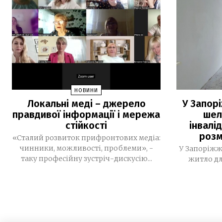
НОВИНИ
Локальні меді – джерело
У Запор
правдивої інформації і мережа
шел
стійкості
інвалі
розм
«Сталий розвиток прифронтових медіа:
чинники, можливості, проблеми», -
У Запоріжж
таку професійну зустріч-дискусію...
житло дл