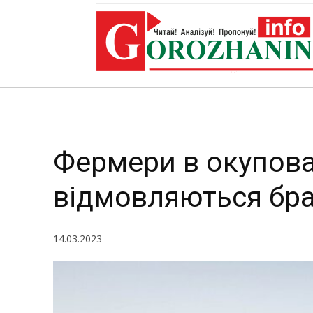
відмовл
Фермери в окупова
відмовляються брат
14.03.2023