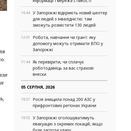
інформації і мережа стійкості
У Запоріжжі відкриють новий шелтер
16:44
для людей з інвалідністю: там
зможуть розмістити 130 людей
Робота, навчання чи грант: яку
12:01
допомогу можуть отримати ВПО у
Запоріжжі
ля
о.
Як перевірити, чи сплачує
11:44
роботодавець за вас страхові
внески
ази
ти
05 СЕРПНЯ, 2026
ь,
Росія знищила понад 200 АЗС у
18:37
прифронтових регіонах України
У Запоріжжі оголошуватимуть
18:02
евакуацію з окремих локацій, якщо
буде загроза удару