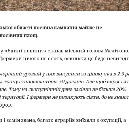
зької області посівна кампанія майже не
посівних площ.
ну «Єдині новини» сказав міський голова Мелітопо
 фермери нічого не сіють, оскільки це буде невигідн
лорічний урожай у них викупили за ціною, яка в 2-3 р
за тонну становила торік 50 доларів. Але щоб вирости
ьше. Тому на сьогоднішній день засіяно не більше 20%
території. І фермери не ризикують сіяти, бо не знают
оров.
і замінована, багато аграріїв виїхали з окупації, а