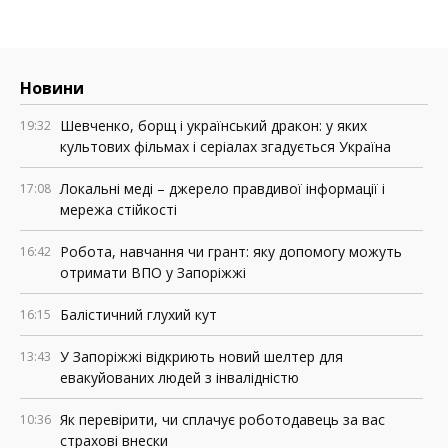
Новини
Шевченко, борщ і український дракон: у яких
19:32
культових фільмах і серіалах згадується Україна
Локальні меді – джерело правдивої інформації і
17:08
мережа стійкості
Робота, навчання чи грант: яку допомогу можуть
16:42
отримати ВПО у Запоріжжі
Балістичний глухий кут
16:15
У Запоріжжі відкриють новий шелтер для
13:43
евакуйованих людей з інвалідністю
Як перевірити, чи сплачує роботодавець за вас
10:36
страхові внески