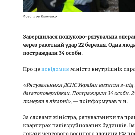
Фото: Ігор Клименко
Завершилася пошуково-рятувальна операці
через ракетний удар 22 березня. Одна людин
постраждали 34 особи.
Про це
повідомив
міністр внутрішніх спра
«Рятувальники ДСНС України витягли з-під з
багатоповерхівках. Постраждали 34 особи. 29
померла в лікарні»
, — поінформував він.
За словами міністра, рятувальники та пр
квартирах напівзруйнованих будинків. Їм 
докази чергового воєнного злочину РФ пр