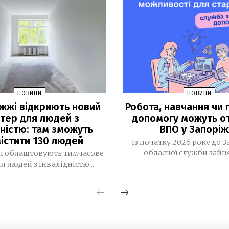
НОВИНИ
НОВИНИ
іжжі відкриють новий
Робота, навчання чи г
тер для людей з
допомогу можуть о
дністю: там зможуть
ВПО у Запоріж
істити 130 людей
Із початку 2026 року до З
обласної служби зайнят
і облаштовують тимчасове
я людей з інвалідністю...