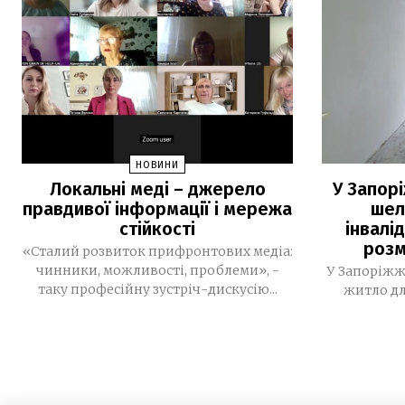
НОВИНИ
Локальні меді – джерело
У Запор
правдивої інформації і мережа
шел
стійкості
інвалі
розм
«Сталий розвиток прифронтових медіа:
чинники, можливості, проблеми», -
У Запоріжж
таку професійну зустріч-дискусію...
житло дл