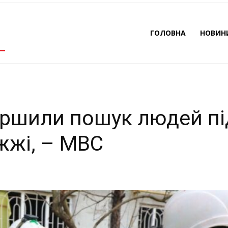
валами в Запоріжжі, – 
ГОЛОВНА
НОВИН
-
By
REDACTOR
23.03.2023
634
0
ершили пошук людей пі
жжі, – МВС