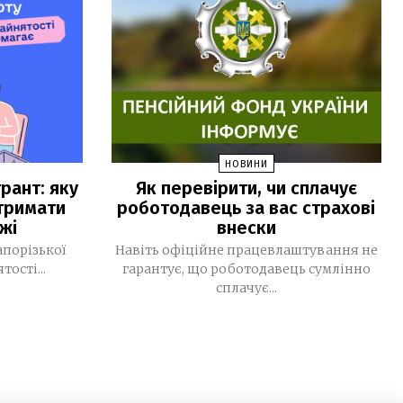
— РНБО
МВС запровадило нові виплати для
11:39
військових Нацгвардії, ДПСУ та
поліції
У Monobank з’явилася нова функція:
11:16
до транзакцій тепер можна
додавати фото чеків
НОВИНИ
рант: яку
Як перевірити, чи сплачує
За тиждень у Запоріжжі підтвердили
09:32
тримати
роботодавець за вас страхові
чотири випадки хвороби Лайма
жі
внески
30 ЛИПНЯ, 2026
апорізької
Навіть офіційне працевлаштування не
ості...
гарантує, що роботодавець сумлінно
Світлана Карпенко: «Ми втратили
15:36
сплачує...
територію роботи, але не втратили
своїх людей». Як редакція газети
«Трудової слави» відновила роботу
після релокації, сформувала нову
мультимедійну команду та шукає
модель майбутнього