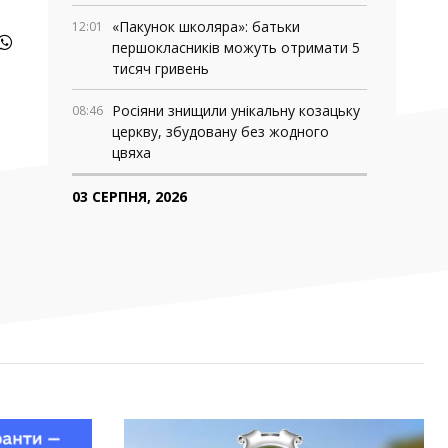
«Пакунок школяра»: батьки
12:01
першокласників можуть отримати 5
тисяч гривень
Росіяни знищили унікальну козацьку
08:46
церкву, збудовану без жодного
цвяха
03 СЕРПНЯ, 2026
Де у Запоріжжі працюють мобільні
18:06
медичні команди: адреси та графік
роботи
У Запоріжжі та області перевіряють
16:13
укриття: куди повідомляти про
зачинені
Рустем Умєров очолив Службу
14:52
зовнішньої розвідки, а Ігор Клименко