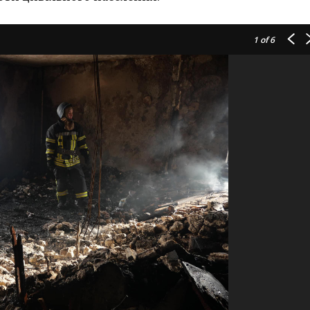
1
of 6