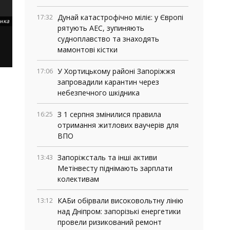
Дунай катастрофічно міліє: у Європі
17:32
енка
рятують АЕС, зупиняють
судноплавство та знаходять
мамонтові кістки
У Хортицькому районі Запоріжжя
17:06
запровадили карантин через
небезпечного шкідника
З 1 серпня змінилися правила
16:25
отримання житлових ваучерів для
ВПО
Запоріжсталь та інші активи
13:43
Метінвесту піднімають зарплати
колективам
КАБи обірвали високовольтну лінію
13:12
над Дніпром: запорізькі енергетики
провели ризикований ремонт