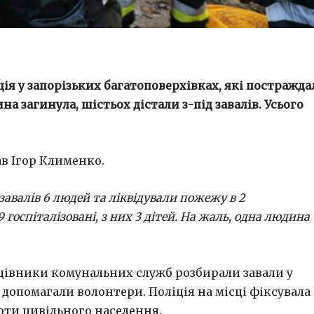
я у запорізьких багатоповерхівках, які постражда
а загинула, шістьох дістали з-під завалів. Усього
в Ігор Клименко.
авалів 6 людей та ліквідували пожежу в 2
 госпіталізовані, з них 3 дітей. На жаль, одна людина
ацівники комунальних служб розбирали завали у
допомагали волонтери. Поліція на місці фіксувала
оти цивільного населення.