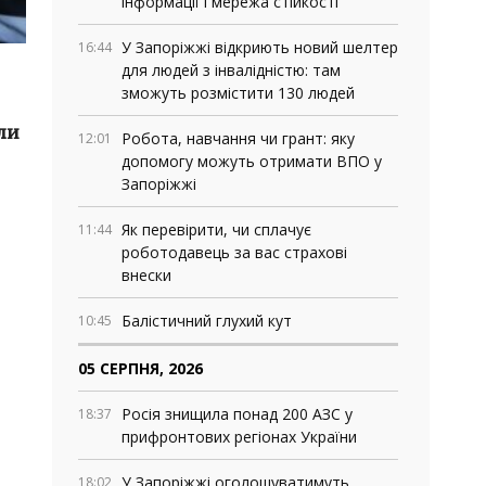
інформації і мережа стійкості
У Запоріжжі відкриють новий шелтер
16:44
для людей з інвалідністю: там
зможуть розмістити 130 людей
ли
Робота, навчання чи грант: яку
12:01
допомогу можуть отримати ВПО у
Запоріжжі
Як перевірити, чи сплачує
11:44
роботодавець за вас страхові
внески
Балістичний глухий кут
10:45
05 СЕРПНЯ, 2026
Росія знищила понад 200 АЗС у
18:37
прифронтових регіонах України
У Запоріжжі оголошуватимуть
18:02