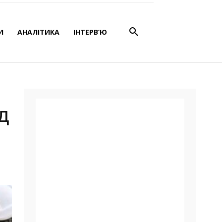
МВС
И
АНАЛІТИКА
ІНТЕРВ’Ю
д