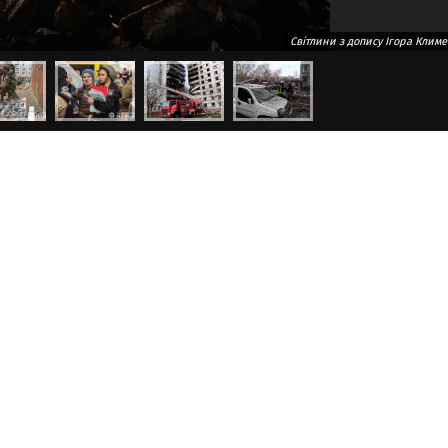
Світлини з допису Ігора Клим