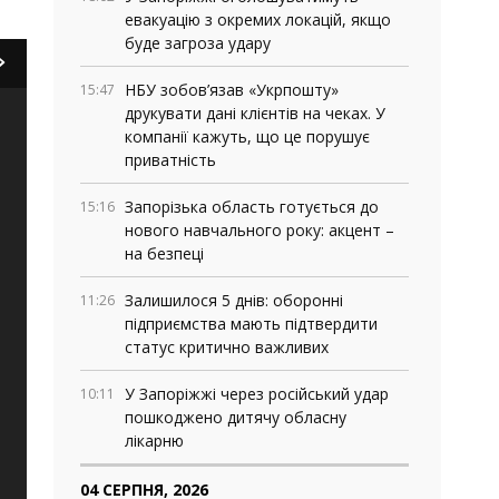
евакуацію з окремих локацій, якщо
буде загроза удару
НБУ зобов’язав «Укрпошту»
15:47
друкувати дані клієнтів на чеках. У
компанії кажуть, що це порушує
приватність
Запорізька область готується до
15:16
нового навчального року: акцент –
на безпеці
Залишилося 5 днів: оборонні
11:26
підприємства мають підтвердити
статус критично важливих
У Запоріжжі через російський удар
10:11
пошкоджено дитячу обласну
лікарню
04 СЕРПНЯ, 2026