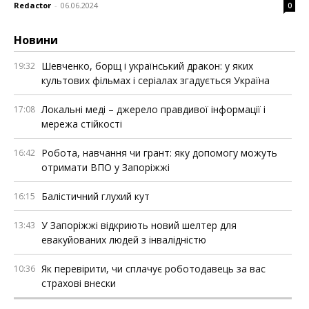
Redactor
-
06.06.2024
0
Новини
Шевченко, борщ і український дракон: у яких
19:32
культових фільмах і серіалах згадується Україна
Локальні меді – джерело правдивої інформації і
17:08
мережа стійкості
Робота, навчання чи грант: яку допомогу можуть
16:42
отримати ВПО у Запоріжжі
Балістичний глухий кут
16:15
У Запоріжжі відкриють новий шелтер для
13:43
евакуйованих людей з інвалідністю
Як перевірити, чи сплачує роботодавець за вас
10:36
страхові внески