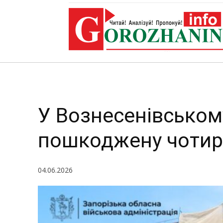
пош
У Вознесенівськом
пошкоджену чотир
04.06.2026