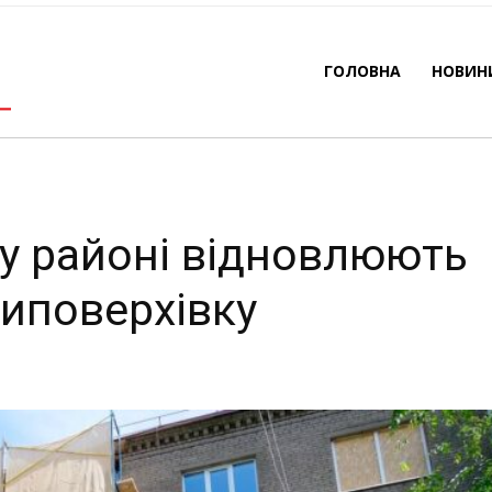
коджену чотириповерх
ГОЛОВНА
НОВИН
-
By
REDACTOR
04.06.2026
185
0
у районі відновлюють
иповерхівку