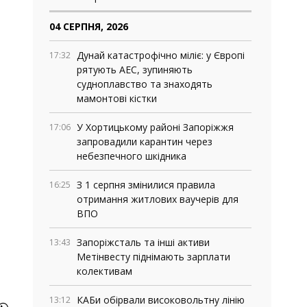
04 СЕРПНЯ, 2026
Дунай катастрофічно міліє: у Європі
17:32
рятують АЕС, зупиняють
судноплавство та знаходять
мамонтові кістки
У Хортицькому районі Запоріжжя
17:06
запровадили карантин через
небезпечного шкідника
З 1 серпня змінилися правила
16:25
отримання житлових ваучерів для
ВПО
Запоріжсталь та інші активи
13:43
Метінвесту піднімають зарплати
колективам
КАБи обірвали високовольтну лінію
13:12