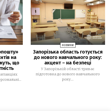
після релокації, сформувала нову
мультимедійну команду та шукає
модель майбутнього
29 ЛИПНЯ, 2026
Тоталітарне безумство Державної
17:37
Думи
НОВИНИ
Алгоритм безпеки для журналіста:
17:02
крпошту»
Запорізька область готується
вчасно почути «Чуйку» оцінити
нтів на
до нового навчального року:
ризики і діяти
ажуть, що
акцент – на безпеці
тність
«Dovidka.Крим»: нова безпекова
15:24
У Запорізькій області триває
інструкція для жителів тимчасово
підготовка до нового навчального
квитанціях
окупованого Криму від Dovidka.info
року....
сональні...
В Україні триває тиждень
10:12
безоплатного тестування на
гепатити В і С
28 ЛИПНЯ, 2026