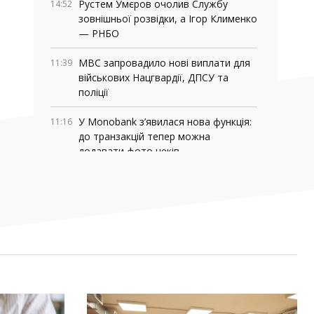
Рустем Умєров очолив Службу
14:52
зовнішньої розвідки, а Ігор Клименко
— РНБО
МВС запровадило нові виплати для
11:39
військових Нацгвардії, ДПСУ та
поліції
У Monobank з’явилася нова функція:
11:16
до транзакцій тепер можна
додавати фото чеків
За тиждень у Запоріжжі підтвердили
09:32
чотири випадки хвороби Лайма
30 ЛИПНЯ, 2026
Світлана Карпенко: «Ми втратили
15:36
територію роботи, але не втратили
своїх людей». Як редакція газети
«Трудової слави» відновила роботу