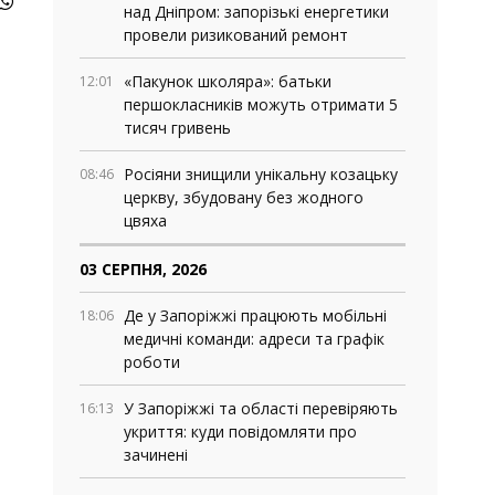
над Дніпром: запорізькі енергетики
провели ризикований ремонт
«Пакунок школяра»: батьки
12:01
першокласників можуть отримати 5
тисяч гривень
Росіяни знищили унікальну козацьку
08:46
церкву, збудовану без жодного
цвяха
03 СЕРПНЯ, 2026
Де у Запоріжжі працюють мобільні
18:06
медичні команди: адреси та графік
роботи
У Запоріжжі та області перевіряють
16:13
укриття: куди повідомляти про
зачинені