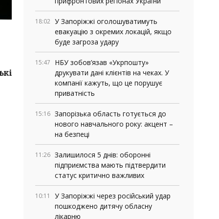
прифронтових регіонах України
У Запоріжжі оголошуватимуть
18:02
евакуацію з окремих локацій, якщо
буде загроза удару
НБУ зобов’язав «Укрпошту»
15:47
ькі
друкувати дані клієнтів на чеках. У
компанії кажуть, що це порушує
приватність
Запорізька область готується до
15:16
нового навчального року: акцент –
на безпеці
Залишилося 5 днів: оборонні
11:26
підприємства мають підтвердити
статус критично важливих
У Запоріжжі через російський удар
10:11
пошкоджено дитячу обласну
лікарню