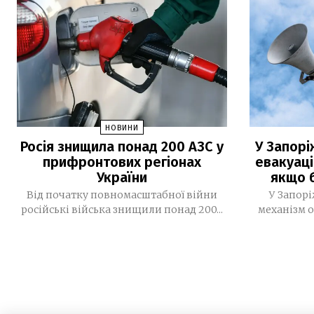
НОВИНИ
Росія знищила понад 200 АЗС у
У Запор
прифронтових регіонах
евакуаці
України
якщо 
Від початку повномасштабної війни
У Запор
російські війська знищили понад 200...
механізм 