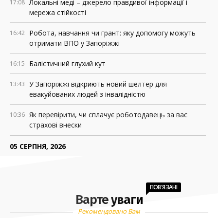
Локальні меді – джерело правдивої інформації і
17:08
мережа стійкості
Робота, навчання чи грант: яку допомогу можуть
16:42
отримати ВПО у Запоріжжі
Балістичний глухий кут
16:15
У Запоріжжі відкриють новий шелтер для
13:43
евакуйованих людей з інвалідністю
Як перевірити, чи сплачує роботодавець за вас
10:36
страхові внески
05 СЕРПНЯ, 2026
Росія знищила понад 200 АЗС у прифронтових
18:37
регіонах України
ПОВ'ЯЗАНІ
Варте уваги
У Запоріжжі оголошуватимуть евакуацію з окремих
18:02
локацій, якщо буде загроза удару
Рекомендовано Вам