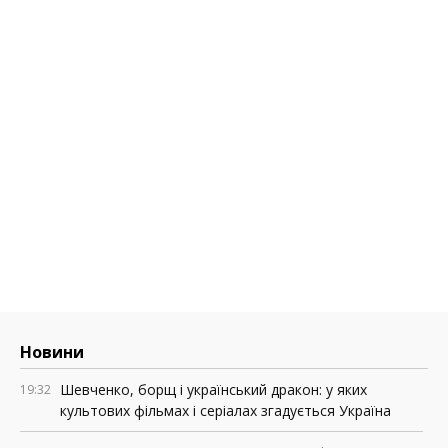
Новини
Шевченко, борщ і український дракон: у яких
19:32
культових фільмах і серіалах згадується Україна