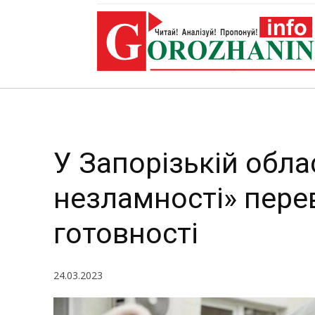
пер
У Запорізькій обла
незламності» пере
готовності
24.03.2023