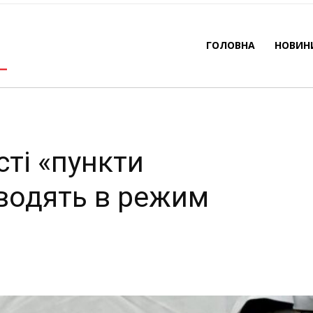
еводять в режим готовн
ГОЛОВНА
НОВИН
-
By
REDACTOR
24.03.2023
592
0
сті «пункти
водять в режим