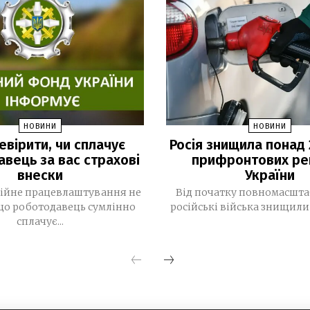
НОВИНИ
НОВИНИ
евірити, чи сплачує
Росія знищила понад 
вець за вас страхові
прифронтових ре
внески
України
ційне працевлаштування не
Від початку повномасшта
 що роботодавець сумлінно
російські війська знищили 
сплачує...