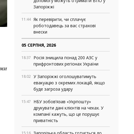
допомогу можуть отримати ВПО у
Запоріжжі
Як перевірити, чи сплачує
11:44
роботодавець за вас страхові
внески
05 СЕРПНЯ, 2026
Росія знищила понад 200 АЗС у
18:37
прифронтових регіонах України
ами
У Запоріжжі оголошуватимуть
18:02
евакуацію з окремих локацій, якщо
буде загроза удару
НБУ зобов’язав «Укрпошту»
15:47
друкувати дані клієнтів на чеках. У
компанії кажуть, що це порушує
приватність
Запорізька область готується до
15:16