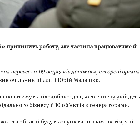
і» припинить роботу, але частина працюватиме й
жна перевести 119 осередків допомоги, створені орган
явив очільник області Юрій Малашко.
рацюватимуть цілодобово: до цього списку увійдуть
ідального бізнесу й 10 об’єктів з генераторами.
іжжі та області будуть «пункти незламності», які: