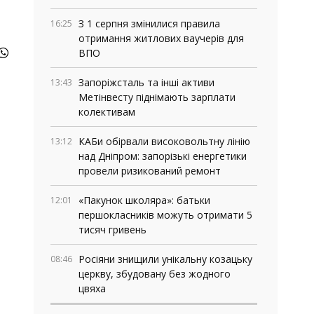
З 1 серпня змінилися правила
16:25
отримання житлових ваучерів для
ВПО
Запоріжсталь та інші активи
13:43
Метінвесту піднімають зарплати
колективам
КАБи обірвали високовольтну лінію
13:12
над Дніпром: запорізькі енергетики
провели ризикований ремонт
«Пакунок школяра»: батьки
12:01
першокласників можуть отримати 5
тисяч гривень
Росіяни знищили унікальну козацьку
08:46
церкву, збудовану без жодного
цвяха