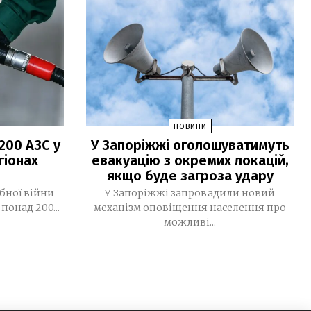
За тиждень у Запоріжжі підтвердили
09:32
чотири випадки хвороби Лайма
30 ЛИПНЯ, 2026
Світлана Карпенко: «Ми втратили
15:36
територію роботи, але не втратили
своїх людей». Як редакція газети
НОВИНИ
«Трудової слави» відновила роботу
200 АЗС у
У Запоріжжі оголошуватимуть
після релокації, сформувала нову
гіонах
евакуацію з окремих локацій,
мультимедійну команду та шукає
якщо буде загроза удару
модель майбутнього
бної війни
У Запоріжжі запровадили новий
29 ЛИПНЯ, 2026
понад 200...
механізм оповіщення населення про
можливі...
Тоталітарне безумство Державної
17:37
Думи
Алгоритм безпеки для журналіста:
17:02
вчасно почути «Чуйку» оцінити
ризики і діяти