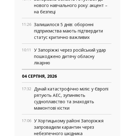
нового навчального року: акцент –
на безпеці
Залишилося 5 днів: оборонні
11:26
підприємства мають підтвердити
статус критично важливих
У Запоріжжі через російський удар
10:11
пошкоджено дитячу обласну
лікарню
04 СЕРПНЯ, 2026
Дунай катастрофічно міліє: у Європі
17:32
рятують АЕС, зупиняють
судноплавство та знаходять
мамонтові кістки
У Хортицькому районі Запоріжжя
17:06
запровадили карантин через
небезпечного шкідника