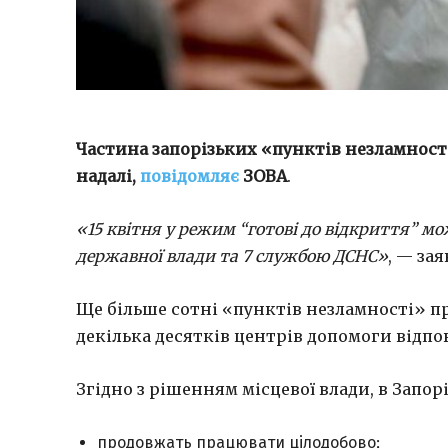
Частина запорізьких «пунктів незламност
надалі,
повідомляє
ЗОВА
.
«15 квітня у режим “готові до відкриття” мо
державної влади та 7 службою ДСНС»
, — за
Ще більше сотні «пунктів незламності» п
декілька десятків центрів допомоги відпов
Згідно з рішенням місцевої влади, в Запор
продовжать працювати цілодобово;