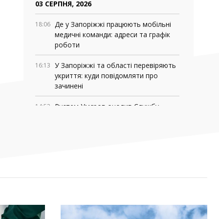
03 СЕРПНЯ, 2026
Де у Запоріжжі працюють мобільні
18:06
медичні команди: адреси та графік
роботи
У Запоріжжі та області перевіряють
16:13
укриття: куди повідомляти про
зачинені
Рустем Умєров очолив Службу
14:52
зовнішньої розвідки, а Ігор Клименко
— РНБО
МВС запровадило нові виплати для
11:39
військових Нацгвардії, ДПСУ та
поліції
У Monobank з’явилася нова функція:
11:16
до транзакцій тепер можна
додавати фото чеків