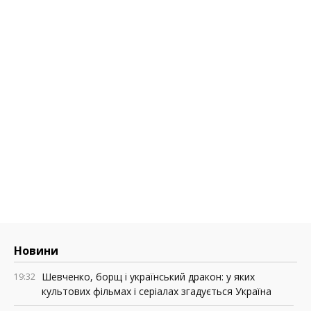
Новини
Шевченко, борщ і український дракон: у яких
19:32
культових фільмах і серіалах згадується Україна