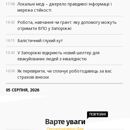
Локальні меді – джерело правдивої інформації і
17:08
мережа стійкості
Робота, навчання чи грант: яку допомогу можуть
16:42
отримати ВПО у Запоріжжі
Балістичний глухий кут
16:15
У Запоріжжі відкриють новий шелтер для
13:43
евакуйованих людей з інвалідністю
Як перевірити, чи сплачує роботодавець за вас
10:36
страхові внески
05 СЕРПНЯ, 2026
Росія знищила понад 200 АЗС у прифронтових
18:37
регіонах України
ПОВ'ЯЗАНІ
Варте уваги
У Запоріжжі оголошуватимуть евакуацію з окремих
18:02
локацій, якщо буде загроза удару
Рекомендовано Вам