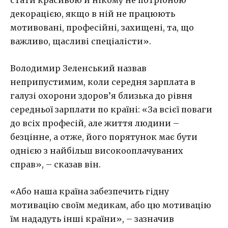
стати красивою й нікому не потрібною
декорацією, якщо в ній не працюють
мотивовані, професійні, захищені, та, що
важливо, щасливі спеціалісти».
Володимир Зеленський назвав
неприпустимим, коли середня зарплата в
галузі охорони здоров’я близька до рівня
середньої зарплати по країні: «За всієї поваги
до всіх професій, але життя людини –
безцінне, а отже, його порятунок має бути
однією з найбільш високооплачуваних
справ», – сказав він.
«Або наша країна забезпечить гідну
мотивацію своїм медикам, або цю мотивацію
їм нададуть інші країни», – зазначив