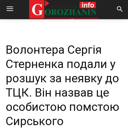
-
By
REDACTOR
12.11.2024
500
0
Волонтера Сергія
Стерненка подали у
розшук за неявку до
ТЦК. Він назвав це
особистою помстою
Сирського