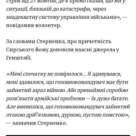
стрім від 27 жовтня, де я прямо сказав, що ми у
ситуації, близькій до катастрофи, через
неадекватну систему управління військами»,
—
повідомив волонтер.
За словами Стерненка, про причетність
Сирського йому доповіли власні джерела у
Генштабі.
«Мені спочатку не повірилося… Я здивувався,
мені здавалося, що головнокомандувач має бути
зайнятий зараз війною. Або принаймні спробою
розв’язати армійські проблеми – їх дуже багато.
Але виявилося, що головнокомандувач зайнятий
отакою дріб’язковою, дурною, пустою помстою»,
— зазначив Стерненко.