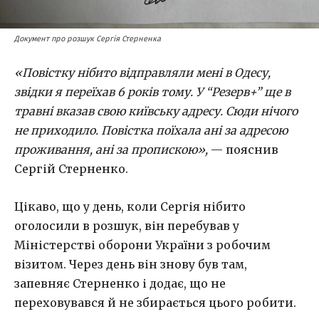
Документ про розшук Сергія Стерненка
«Повістку нібито відправляли мені в Одесу,
звідки я переїхав 6 років тому. У “Резерв+” ще в
травні вказав свою київську адресу. Сюди нічого
не приходило. Повістка поїхала ані за адресою
проживання, ані за пропискою»,
— пояснив
Сергій Стерненко.
Цікаво, що у день, коли Сергія нібито
оголосили в розшук, він перебував у
Міністерстві оборони України з робочим
візитом. Через день він знову був там,
запевняє Стерненко і додає, що не
переховувався й не збирається цього робити.