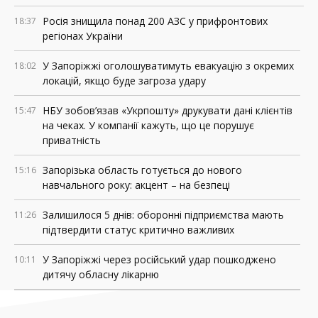
Росія знищила понад 200 АЗС у прифронтових
18:37
регіонах України
У Запоріжжі оголошуватимуть евакуацію з окремих
18:02
локацій, якщо буде загроза удару
НБУ зобов’язав «Укрпошту» друкувати дані клієнтів
15:47
на чеках. У компанії кажуть, що це порушує
приватність
Запорізька область готується до нового
15:16
навчального року: акцент – на безпеці
Залишилося 5 днів: оборонні підприємства мають
11:26
підтвердити статус критично важливих
У Запоріжжі через російський удар пошкоджено
10:11
дитячу обласну лікарню
04 СЕРПНЯ, 2026