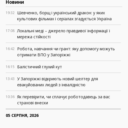
Новини
Шевченко, борщ і український дракон: у яких
19:32
культових фільмах і серіалах згадується Україна
Локальні меді – джерело правдивої інформації і
17:08
мережа стійкості
Робота, навчання чи грант: яку допомогу можуть
16:42
отримати ВПО у Запоріжжі
Балістичний глухий кут
16:15
У Запоріжжі відкриють новий шелтер для
13:43
евакуйованих людей з інвалідністю
Як перевірити, чи сплачує роботодавець за вас
10:36
страхові внески
05 СЕРПНЯ, 2026
Росія знищила понад 200 АЗС у прифронтових
18:37