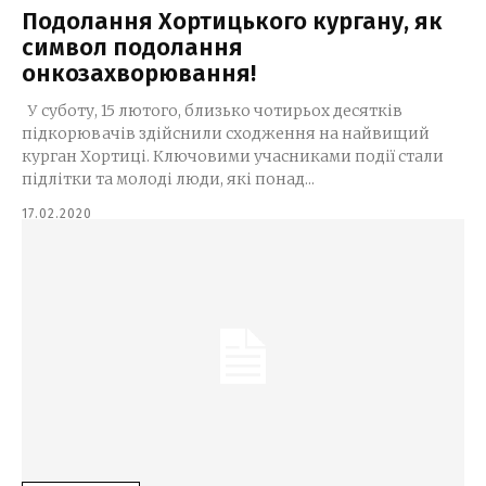
Подолання Хортицького кургану, як
символ подолання
онкозахворювання!
У суботу, 15 лютого, близько чотирьох десятків
підкорювачів здійснили сходження на найвищий
курган Хортиці. Ключовими учасниками події стали
підлітки та молоді люди, які понад...
17.02.2020