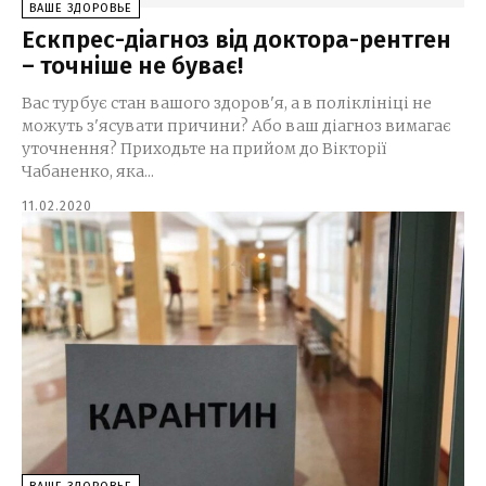
ВАШЕ ЗДОРОВЬЕ
Ескпрес-діагноз від доктора-рентген
– точніше не буває!
Вас турбує стан вашого здоров'я, а в поліклініці не
можуть з'ясувати причини? Або ваш діагноз вимагає
уточнення? Приходьте на прийом до Вікторії
Чабаненко, яка...
11.02.2020