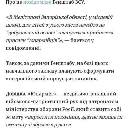
Про це
повідомляє
Генштаб ЗСУ.
«В Мелітополі Запорізької області, у місцевій
школі, для дітей з усього міста начебто на
“добровільній основі” планується прийняття
присяги “юнармійців”»
, — йдеться у
повідомленні.
Також, за даними Генштабу, на базі цього
навчального закладу планують сформувати
«всеросійський корпус рятівників».
Довідка.
«Юнармія» — це дитячо-юнацький
військово-патріотичний рух під патронатом
міністерства оборони Росії, який ставить собі
за мету
«виростити покоління, здатне захищати
вітчизну зі зброєю в руках»
.