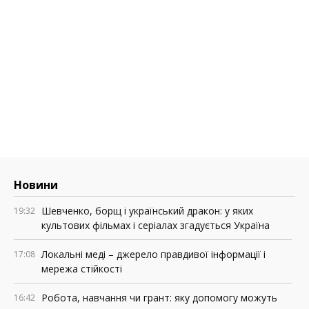
Новини
Шевченко, борщ і український дракон: у яких
19:32
культових фільмах і серіалах згадується Україна
Локальні меді – джерело правдивої інформації і
17:08
мережа стійкості
Робота, навчання чи грант: яку допомогу можуть
16:42