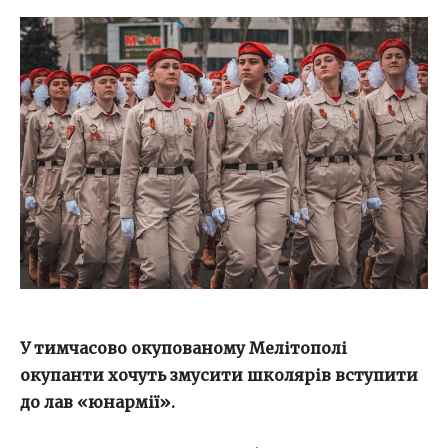
У тимчасово окупованому Мелітополі
окупанти хочуть змусити школярів вступити
до лав «юнармії».