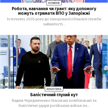
а Ігор Клименко — РНБО
НОВИНИ
Робота, навчання чи грант: яку допомогу
МВС запровадило нові виплати для військових
можуть отримати ВПО у Запоріжжі
11:39
Нацгвардії, ДПСУ та поліції
Із початку 2026 року до Запорізької обласної служби
зайнятості...
У Monobank з’явилася нова функція: до транзакцій
11:16
тепер можна додавати фото чеків
За тиждень у Запоріжжі підтвердили чотири випадки
09:32
хвороби Лайма
30 ЛИПНЯ, 2026
Світлана Карпенко: «Ми втратили територію
15:36
роботи, але не втратили своїх людей». Як редакція
газети «Трудової слави» відновила роботу після
релокації, сформувала нову мультимедійну команду
та шукає модель майбутнього
АНАЛІТИКА
Балістичний глухий кут
29 ЛИПНЯ, 2026
Вадим Чередниченко Масовані комбіновані та
балістичні удари російських військ по...