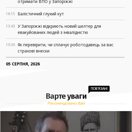
отримати ВПО у Запоріжжі
Балістичний глухий кут
16:15
У Запоріжжі відкриють новий шелтер для
13:43
евакуйованих людей з інвалідністю
Як перевірити, чи сплачує роботодавець за вас
10:36
страхові внески
05 СЕРПНЯ, 2026
Росія знищила понад 200 АЗС у прифронтових
18:37
регіонах України
ПОВ'ЯЗАНІ
Варте уваги
У Запоріжжі оголошуватимуть евакуацію з окремих
18:02
локацій, якщо буде загроза удару
Рекомендовано Вам
НБУ зобов’язав «Укрпошту» друкувати дані клієнтів
15:47
на чеках. У компанії кажуть, що це порушує
приватність