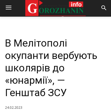
-
By
REDACTOR
24.02.2023
571
0
В Мелітополі
окупанти вербують
школярів до
«юнармії», —
Генштаб ЗСУ
24.02.2023