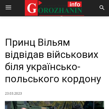
-
By
REDACTOR
23.03.2023
532
0
Принц Вільям
відвідав військових
біля українсько-
польського кордону
23.03.2023