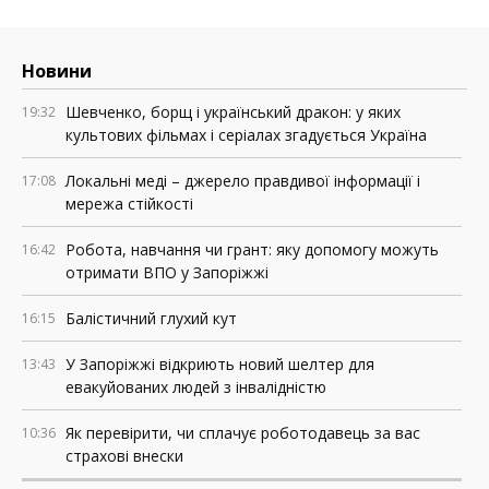
Новини
Шевченко, борщ і український дракон: у яких
19:32
культових фільмах і серіалах згадується Україна
Локальні меді – джерело правдивої інформації і
17:08
мережа стійкості
Робота, навчання чи грант: яку допомогу можуть
16:42
отримати ВПО у Запоріжжі
Балістичний глухий кут
16:15
У Запоріжжі відкриють новий шелтер для
13:43
евакуйованих людей з інвалідністю
Як перевірити, чи сплачує роботодавець за вас
10:36
страхові внески