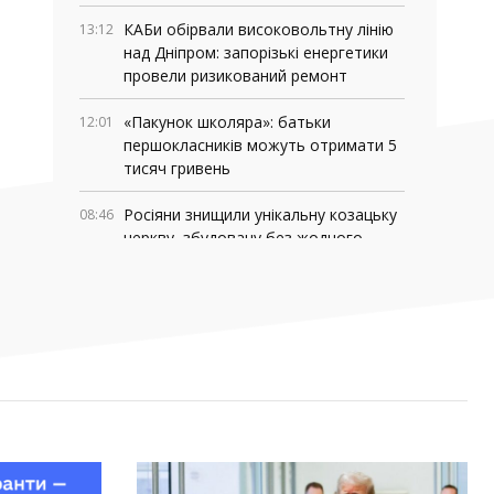
КАБи обірвали високовольтну лінію
13:12
над Дніпром: запорізькі енергетики
провели ризикований ремонт
«Пакунок школяра»: батьки
12:01
першокласників можуть отримати 5
тисяч гривень
Росіяни знищили унікальну козацьку
08:46
церкву, збудовану без жодного
цвяха
03 СЕРПНЯ, 2026
Де у Запоріжжі працюють мобільні
18:06
медичні команди: адреси та графік
роботи
У Запоріжжі та області перевіряють
16:13
укриття: куди повідомляти про