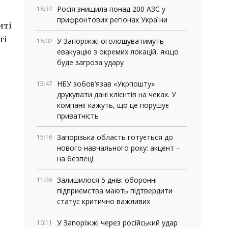
Росія знищила понад 200 АЗС у
18:37
прифронтових регіонах України
иті
ті
У Запоріжжі оголошуватимуть
18:02
евакуацію з окремих локацій, якщо
буде загроза удару
НБУ зобов’язав «Укрпошту»
15:47
друкувати дані клієнтів на чеках. У
компанії кажуть, що це порушує
приватність
Запорізька область готується до
15:16
нового навчального року: акцент –
на безпеці
Залишилося 5 днів: оборонні
11:26
підприємства мають підтвердити
статус критично важливих
У Запоріжжі через російський удар
10:11