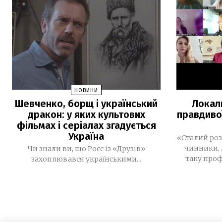
НОВИНИ
Шевченко, борщ і український
Локал
дракон: у яких культових
правдиво
фільмах і серіалах згадується
Україна
«Сталий роз
чинники, 
Чи знали ви, що Росс із «Друзів»
таку проф
захоплювався українськими...