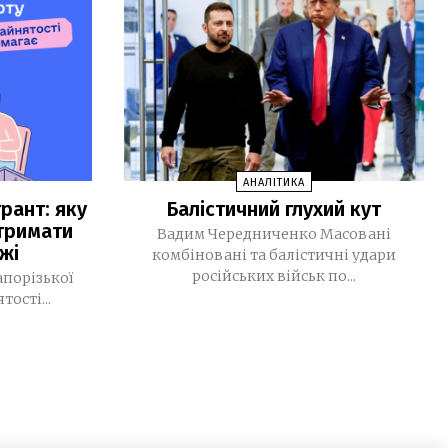
зачинені
Рустем Умєров очолив Службу
14:52
зовнішньої розвідки, а Ігор Клименко
— РНБО
МВС запровадило нові виплати для
11:39
військових Нацгвардії, ДПСУ та
поліції
АНАЛІТИКА
рант: яку
Балістичний глухий кут
У Monobank з’явилася нова функція:
11:16
тримати
до транзакцій тепер можна
Вадим Чередниченко Масовані
жі
додавати фото чеків
комбіновані та балістичні удари
російських військ по...
апорізької
За тиждень у Запоріжжі підтвердили
09:32
ості...
чотири випадки хвороби Лайма
30 ЛИПНЯ, 2026
Світлана Карпенко: «Ми втратили
15:36
територію роботи, але не втратили
своїх людей». Як редакція газети