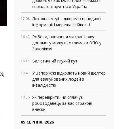
дракон: у яких культових фільмах і
серіалах згадується Україна
Локальні меді – джерело правдивої
17:08
інформації і мережа стійкості
Робота, навчання чи грант: яку
16:42
допомогу можуть отримати ВПО у
Запоріжжі
Балістичний глухий кут
16:15
У Запоріжжі відкриють новий шелтер
13:43
й,
для евакуйованих людей з
інвалідністю
Як перевірити, чи сплачує
10:36
роботодавець за вас страхові
внески
і
05 СЕРПНЯ, 2026