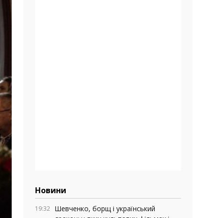
Новини
Шевченко, борщ і український
19:32