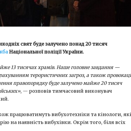
икодніх свят буде залучено понад 20 тисяч
жба
Національної поліції України.
йже 13 тисячах храмів. Наше головне завдання —
урахуванням терористичних загроз, а також провокаці
печення правопорядку буде залучено майже 20 тисяч
цейських»
, — розповів тимчасовий виконувач
кий.
акож працюватимуть вибухотехніки та кінологи, як
ію на наявність вибухівки. Окрім того, біля всіх