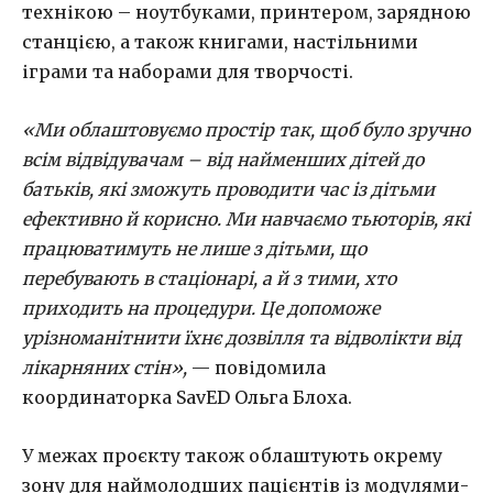
технікою – ноутбуками, принтером, зарядною
станцією, а також книгами, настільними
іграми та наборами для творчості.
«Ми облаштовуємо простір так, щоб було зручно
всім відвідувачам – від найменших дітей до
батьків, які зможуть проводити час із дітьми
ефективно й корисно. Ми навчаємо тьюторів, які
працюватимуть не лише з дітьми, що
перебувають в стаціонарі, а й з тими, хто
приходить на процедури. Це допоможе
урізноманітнити їхнє дозвілля та відволікти від
лікарняних стін»,
— повідомила
координаторка SavED Ольга Блоха.
У межах проєкту також облаштують окрему
зону для наймолодших пацієнтів із модулями-