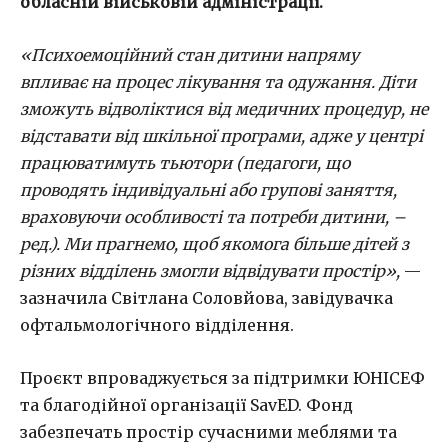
обласній військовій адміністрації.
«Психоемоційний стан дитини напряму
впливає на процес лікування та одужання. Діти
зможуть відволіктися від медичних процедур, не
відставати від шкільної програми, адже у центрі
працюватимуть тьютори
(
педагоги, що
проводять індивідуальні або групові заняття,
враховуючи особливості та потреби дитини
, –
ред.)
. Ми прагнемо, щоб якомога більше дітей з
різних відділень змогли відвідувати простір»,
—
зазначила Світлана Соловйова, завідувачка
офтальмологічного відділення.
Проєкт впроваджується за підтримки ЮНІСЕФ
та благодійної організації SavED. Фонд
забезпечать простір сучасними меблями та