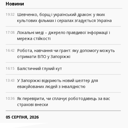
Новини
Шевченко, борщ і український дракон: у яких
19:32
культових фільмах і серіалах згадується Україна
Локальні меді – джерело правдивої інформації і
17:08
мережа стійкості
Робота, навчання чи грант: яку допомогу можуть
16:42
отримати ВПО у Запоріжжі
Балістичний глухий кут
16:15
У Запоріжжі відкриють новий шелтер для
13:43
евакуйованих людей з інвалідністю
Як перевірити, чи сплачує роботодавець за вас
10:36
страхові внески
05 СЕРПНЯ, 2026