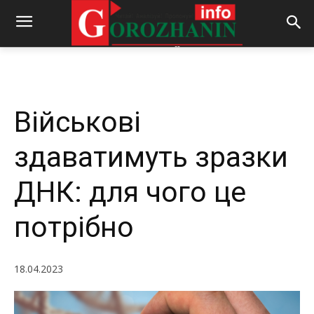
-
By
REDACTOR
18.04.2023
597
0
Військові
здаватимуть зразки
ДНК: для чого це
потрібно
18.04.2023