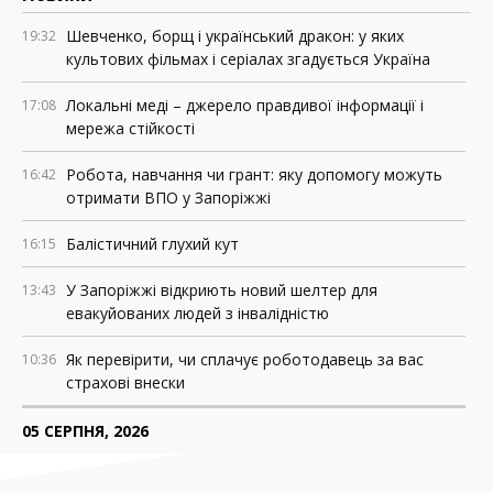
Шевченко, борщ і український дракон: у яких
19:32
культових фільмах і серіалах згадується Україна
Локальні меді – джерело правдивої інформації і
17:08
мережа стійкості
Робота, навчання чи грант: яку допомогу можуть
16:42
отримати ВПО у Запоріжжі
Балістичний глухий кут
16:15
У Запоріжжі відкриють новий шелтер для
13:43
евакуйованих людей з інвалідністю
Як перевірити, чи сплачує роботодавець за вас
10:36
страхові внески
05 СЕРПНЯ, 2026
Росія знищила понад 200 АЗС у прифронтових
18:37