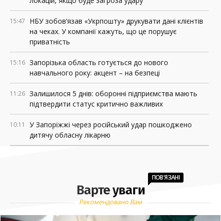
локацій, якщо буде загроза удару
НБУ зобов’язав «Укрпошту» друкувати дані клієнтів
15:47
на чеках. У компанії кажуть, що це порушує
приватність
Запорізька область готується до нового
15:16
навчального року: акцент – на безпеці
Залишилося 5 днів: оборонні підприємства мають
11:26
підтвердити статус критично важливих
У Запоріжжі через російський удар пошкоджено
10:11
дитячу обласну лікарню
04 СЕРПНЯ, 2026
Дунай катастрофічно міліє: у Європі рятують АЕС,
17:32
ПОВ'ЯЗАНІ
Варте уваги
зупиняють судноплавство та знаходять мамонтові
кістки
Рекомендовано Вам
У Хортицькому районі Запоріжжя запровадили
17:06