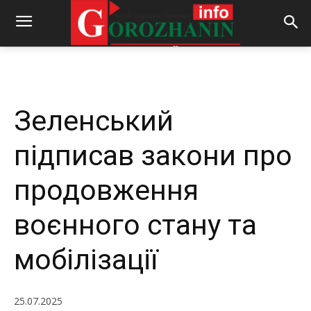
-
By
REDACTOR
25.07.2025
324
0
Зеленський
підписав закони про
продовження
воєнного стану та
мобілізації
25.07.2025