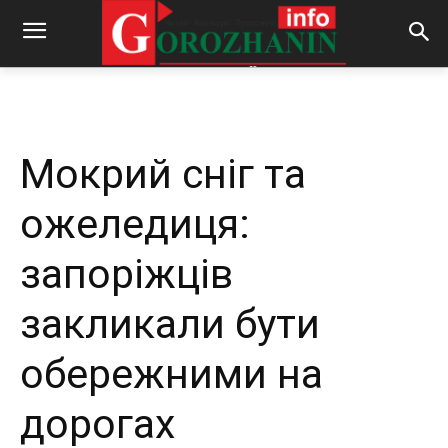
-
By
REDACTOR
07.12.2023
572
0
Мокрий сніг та
ожеледиця:
запоріжців
закликали бути
обережними на
дорогах