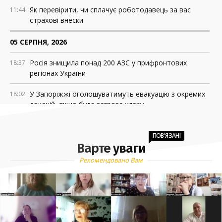
Як перевірити, чи сплачує роботодавець за вас
11:44
страхові внески
05 СЕРПНЯ, 2026
Росія знищила понад 200 АЗС у прифронтових
18:37
регіонах України
У Запоріжжі оголошуватимуть евакуацію з окремих
18:02
локацій, якщо буде загроза удару
НБУ зобов’язав «Укрпошту» друкувати дані клієнтів
15:47
на чеках. У компанії кажуть, що це порушує
ПОВ'ЯЗАНІ
Варте уваги
приватність
Рекомендовано Вам
Запорізька область готується до нового
15:16
навчального року: акцент – на безпеці
Залишилося 5 днів: оборонні підприємства мають
11:26
підтвердити статус критично важливих