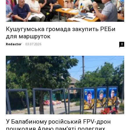
Кушугумська громада закупить РЕБи
для маршруток
Redactor
-
03.07.2026
0
У Балабиному російський FPV-дрон
пошкодив Алею пам’яті полеглих