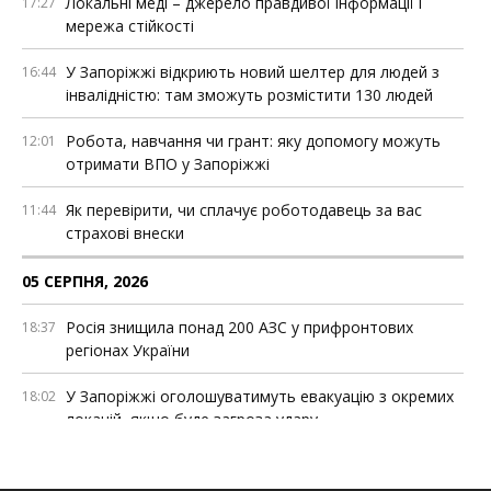
Локальні меді – джерело правдивої інформації і
17:27
мережа стійкості
У Запоріжжі відкриють новий шелтер для людей з
16:44
інвалідністю: там зможуть розмістити 130 людей
Робота, навчання чи грант: яку допомогу можуть
12:01
отримати ВПО у Запоріжжі
Як перевірити, чи сплачує роботодавець за вас
11:44
страхові внески
05 СЕРПНЯ, 2026
Росія знищила понад 200 АЗС у прифронтових
18:37
регіонах України
У Запоріжжі оголошуватимуть евакуацію з окремих
18:02
локацій, якщо буде загроза удару
НБУ зобов’язав «Укрпошту» друкувати дані клієнтів
15:47
на чеках. У компанії кажуть, що це порушує