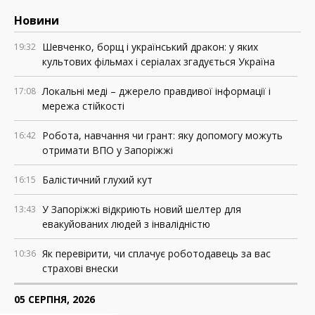
Новини
Шевченко, борщ і український дракон: у яких
19:32
культових фільмах і серіалах згадується Україна
Локальні меді – джерело правдивої інформації і
17:08
мережа стійкості
Робота, навчання чи грант: яку допомогу можуть
16:42
отримати ВПО у Запоріжжі
Балістичний глухий кут
16:15
У Запоріжжі відкриють новий шелтер для
13:43
евакуйованих людей з інвалідністю
Як перевірити, чи сплачує роботодавець за вас
10:36
страхові внески
05 СЕРПНЯ, 2026