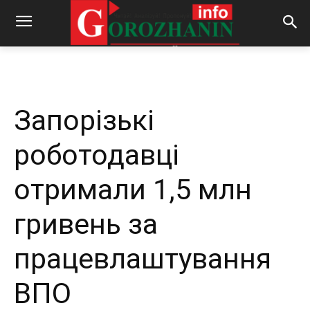
-
By
REDACTOR
04.02.2025
352
0
Запорізькі
роботодавці
отримали 1,5 млн
гривень за
працевлаштування
ВПО