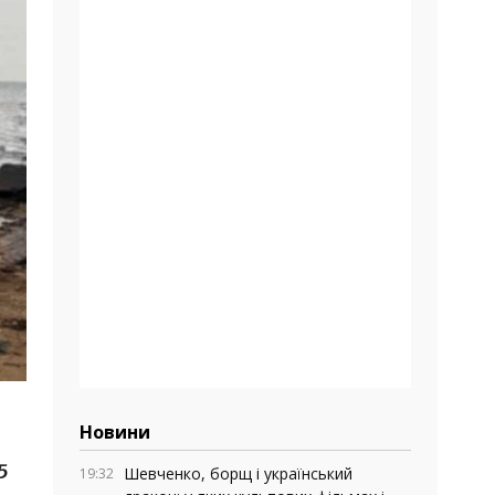
Новини
5
Шевченко, борщ і український
19:32