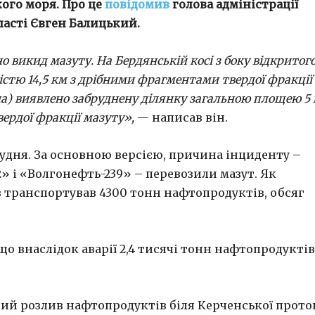
кого моря. Про це
повідомив
голова адміністрації
ласті Євген Балицький.
но
викид мазуту
.
На Бердянській косі з боку відкритог
стю 14,5 км з дрібними фрагментами твердої фракції
а) виявлено забруднену ділянку загальною площею 5 
вердої фракції мазуту»,
— написав він.
грудня. За основною версією, причина інциденту –
» і «Волгонефть-239» – перевозили мазут. Як
ів транспортував 4300 тонн нафтопродуктів, обсяг
що внаслідок аварії 2,4 тисячі тонн нафтопродуктів
ний розлив нафтопродуктів біля Керченської прот