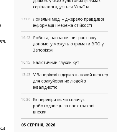
дракон: у яких культових фільмах і
серіалах згадується Україна
Локальні меді – джерело правдивої
17:08
о
інформації і мережа стійкості
Робота, навчання чи грант: яку
16:42
кв.
допомогу можуть отримати ВПО у
Запоріжжі
Балістичний глухий кут
16:15
У Запоріжжі відкриють новий шелтер
13:43
для евакуйованих людей з
інвалідністю
Як перевірити, чи сплачує
10:36
роботодавець за вас страхові
внески
05 СЕРПНЯ, 2026
оки