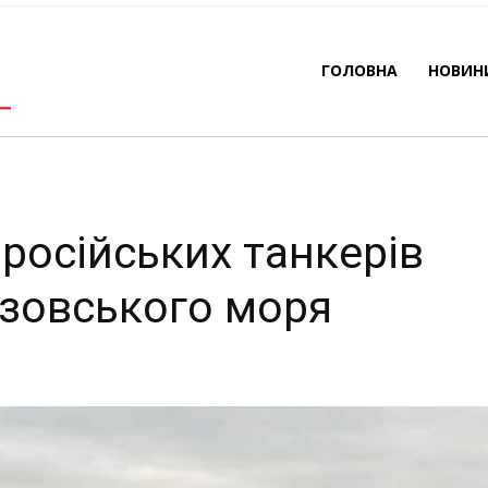
бережжя Азовського м
ГОЛОВНА
НОВИН
-
By
REDACTOR
13.01.2025
505
0
 російських танкерів
зовського моря