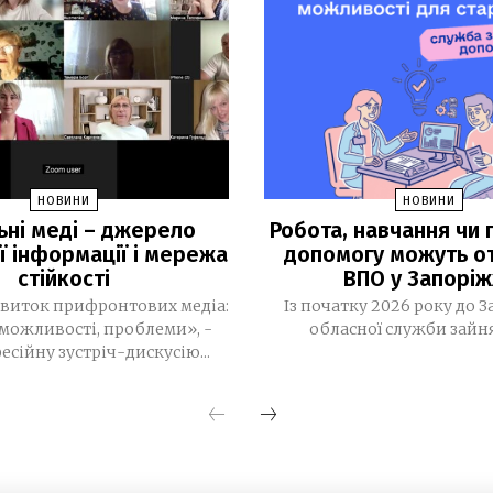
НОВИНИ
НОВИНИ
ьні меді – джерело
Робота, навчання чи г
ї інформації і мережа
допомогу можуть о
стійкості
ВПО у Запоріж
виток прифронтових медіа:
Із початку 2026 року до З
можливості, проблеми», -
обласної служби зайнят
есійну зустріч-дискусію...