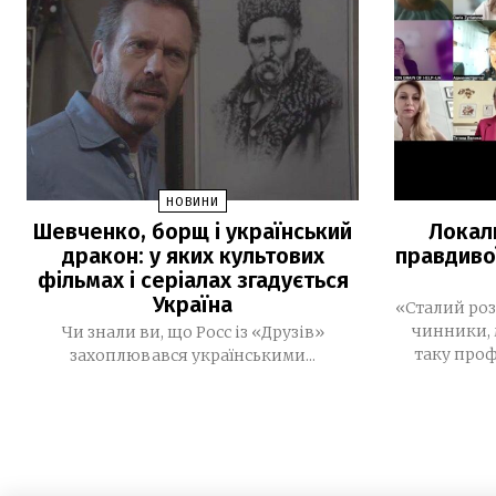
НОВИНИ
Шевченко, борщ і український
Локал
дракон: у яких культових
правдиво
фільмах і серіалах згадується
Україна
«Сталий роз
чинники, 
Чи знали ви, що Росс із «Друзів»
таку проф
захоплювався українськими...