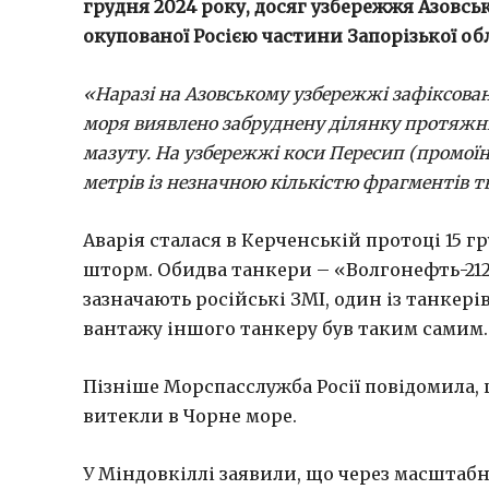
грудня
2024 року, досяг узбережжя Азовсь
окупованої Росією частини Запорізької об
«Наразі на Азовському узбережжі зафіксова
моря виявлено забруднену ділянку протяжні
мазуту. На узбережжі коси Пересип (промоїн
метрів із незначною кількістю фрагментів т
Аварія сталася в Керченській протоці 15 
шторм. Обидва танкери – «Волгонефть-212
зазначають російські ЗМІ, один із танкер
вантажу іншого танкеру був таким самим.
Пізніше Морспасслужба Росії повідомила, 
витекли в Чорне море.
У Міндовкіллі заявили, що через масштаб