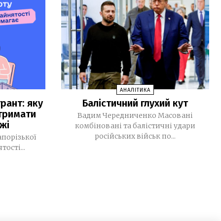
зачинені
Рустем Умєров очолив Службу
14:52
зовнішньої розвідки, а Ігор Клименко
— РНБО
МВС запровадило нові виплати для
11:39
військових Нацгвардії, ДПСУ та
поліції
АНАЛІТИКА
рант: яку
Балістичний глухий кут
У Monobank з’явилася нова функція:
11:16
тримати
до транзакцій тепер можна
Вадим Чередниченко Масовані
жі
додавати фото чеків
комбіновані та балістичні удари
російських військ по...
апорізької
За тиждень у Запоріжжі підтвердили
09:32
ості...
чотири випадки хвороби Лайма
30 ЛИПНЯ, 2026
Світлана Карпенко: «Ми втратили
15:36
територію роботи, але не втратили
своїх людей». Як редакція газети