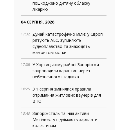
пошкоджено дитячу обласну
лікарню
04 СЕРПНЯ, 2026
Дунай катастрофічно міліє: у Європі
17:32
рятують АЕС, зупиняють
судноплавство та знаходять
мамонтові кістки
У Хортицькому районі Запоріжжя
17:06
запровадили карантин через
небезпечного шкідника
З 1 серпня змінилися правила
16:25
отримання житлових ваучерів для
ВПО
Запоріжсталь та інші активи
13:43
Метінвесту піднімають зарплати
колективам