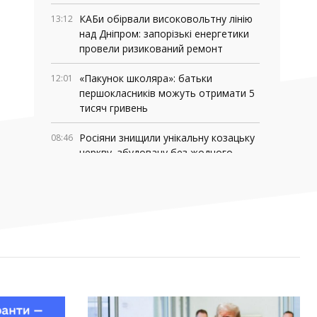
КАБи обірвали високовольтну лінію
13:12
над Дніпром: запорізькі енергетики
провели ризикований ремонт
«Пакунок школяра»: батьки
12:01
першокласників можуть отримати 5
тисяч гривень
Росіяни знищили унікальну козацьку
08:46
церкву, збудовану без жодного
цвяха
03 СЕРПНЯ, 2026
Де у Запоріжжі працюють мобільні
18:06
медичні команди: адреси та графік
роботи
У Запоріжжі та області перевіряють
16:13
укриття: куди повідомляти про