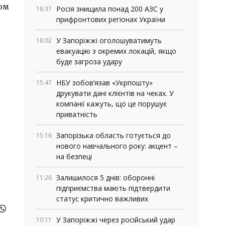
ом
Росія знищила понад 200 АЗС у
18:37
прифронтових регіонах України
У Запоріжжі оголошуватимуть
18:02
евакуацію з окремих локацій, якщо
буде загроза удару
НБУ зобов’язав «Укрпошту»
15:47
друкувати дані клієнтів на чеках. У
компанії кажуть, що це порушує
приватність
Запорізька область готується до
15:16
нового навчального року: акцент –
на безпеці
Залишилося 5 днів: оборонні
11:26
підприємства мають підтвердити
статус критично важливих
У Запоріжжі через російський удар
10:11