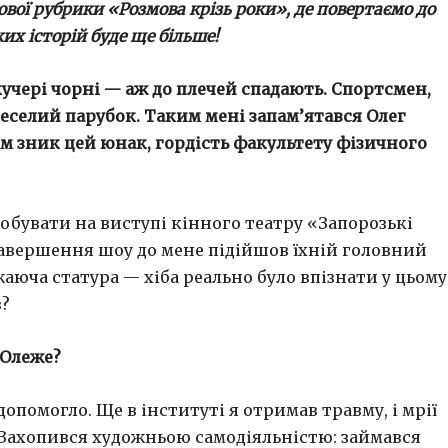
ової рубрики «Розмова крізь роки», де повертаємо до
их історій буде ще більше!
учері чорні — аж до плечей спадають. Спортсмен,
веселий парубок. Таким мені запам’ятався Олег
тім зник цей юнак, гордість факультету фізичного
 побувати на виступі кінного театру «Запорозькі
 завершення шоу до мене підійшов їхній головний
жаюча статура — хіба реально було впізнати у цьому
в?
 Олеже?
допомогло. Ще в інституті я отримав травму, і мрії
 Захопився художньою самодіяльністю: займався