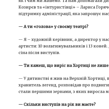
як і чим ми живемо. Та нам допомагали д
Козирєв та «інтуристівці» – Лариса Горя
підтримку адміністрації, яка запрошує нас
— А ти «голова» у своєму театрі?
— Я – художній керівник, а директор у на
артисти: 10 вольтижувальників і 13 коней
сіна після виступів.
— Ти кажеш, що вир
іс
на Хортиці не лише
— У дитинстві я жив на Верхній Хортиці, 
хранитель легенд, розповідав про подвиги з
стали першими зернами, з яких виросла мо
— Скільки виступів на рік ви маєте?