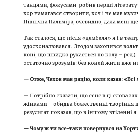
танцями, фокусами, робив перші літературі
хор намагався створити, хоч і не мав музи
Північна Пальміра, очевидно, дала мені ще
Так сталося, що після «дембеля» я і в театр
удосконалювався. Згодом захопився воль
коні, що швидко рухається по колу – ред.
остаточно зрозумів: без коней жити вже н
— Отже, Чехов мав рацію, коли казав: «Всі
— Потрібно сказати, що сенс в ці слова з
жінками – обидва божественні творіння п
результат показав, що в іншому втіленні 
— Чому ж ти все-таки повернувся на Хор