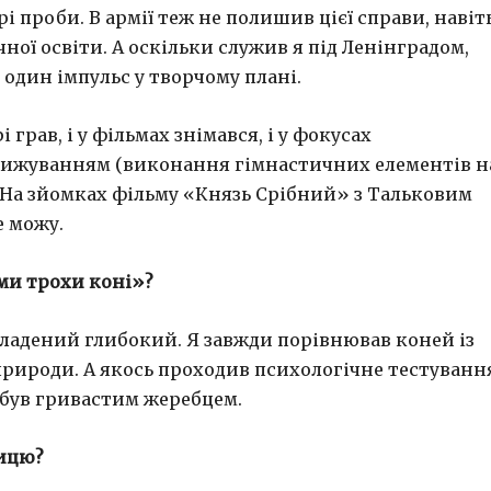
 проби. В армії теж не полишив цієї справи, навіт
чної освіти. А оскільки служив я під Ленінградом,
 один імпульс у творчому плані.
і грав, і у фільмах знімався, і у фокусах
тижуванням (виконання гімнастичних елементів н
). На зйомках фільму «Князь Срібний» з Тальковим
е можу.
 ми трохи коні»?
акладений глибокий. Я завжди порівнював коней із
рироди. А якось проходив психологічне тестування
я був гривастим жеребцем.
тицю?