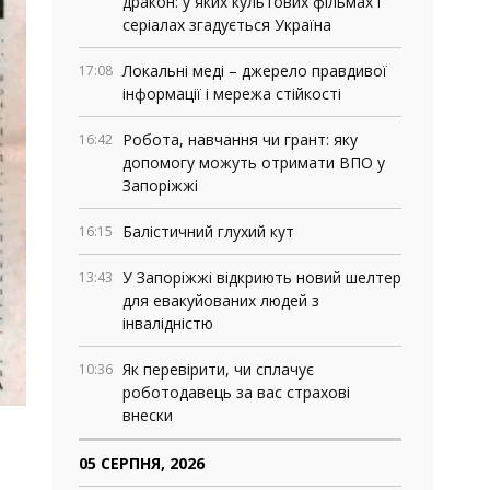
дракон: у яких культових фільмах і
серіалах згадується Україна
Локальні меді – джерело правдивої
17:08
інформації і мережа стійкості
Робота, навчання чи грант: яку
16:42
допомогу можуть отримати ВПО у
Запоріжжі
Балістичний глухий кут
16:15
У Запоріжжі відкриють новий шелтер
13:43
для евакуйованих людей з
інвалідністю
Як перевірити, чи сплачує
10:36
роботодавець за вас страхові
внески
05 СЕРПНЯ, 2026