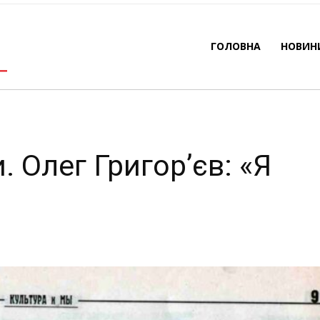
Хортиці»
ГОЛОВНА
НОВИН
-
By
REDACTOR
29.01.2025
1621
0
. Олег Григор’єв: «Я