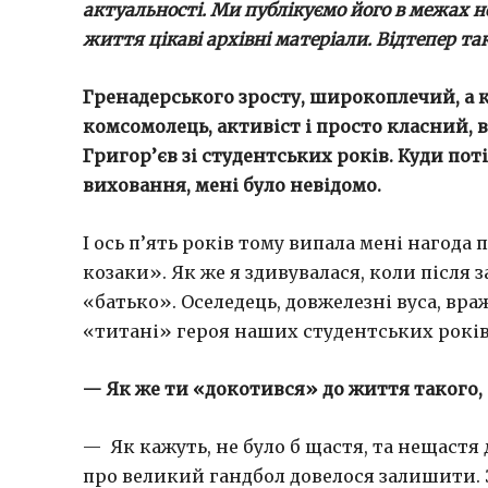
актуальності. Ми публікуємо його в межах н
життя цікаві архівні матеріали. Відтепер так
Гренадерського зросту, широкоплечий, а к
комсомолець, активіст і просто класний, 
Григор’єв зі студентських років. Куди по
виховання, мені було невідомо.
І ось п’ять років тому випала мені нагода
козаки». Як же я здивувалася, коли після
«батько». Оселедець, довжелезні вуса, вра
«титані» героя наших студентських рокі
— Як же ти «докотився» до життя такого,
— Як кажуть, не було б щастя, та нещастя 
про великий гандбол довелося залишити.