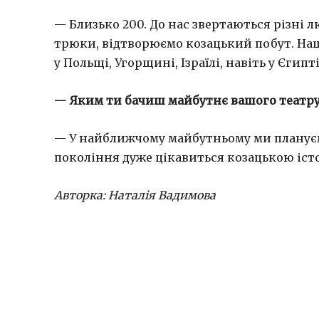
— Близько 200. До нас звертаються різні 
трюки, відтворюємо козацький побут. Наш т
у Польщі, Угорщині, Ізраїлі, навіть у Єгипті
— Яким ти бачиш майбутнє вашого театр
— У найближчому майбутньому ми планує
покоління дуже цікавиться козацькою істо
Авторка: Наталія Вадимова