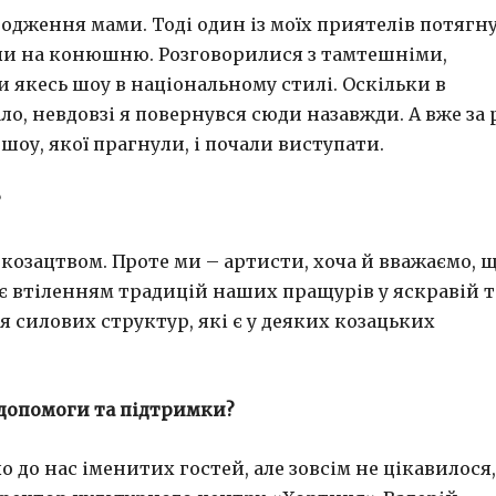
родження мами. Тоді один із моїх приятелів потягн
ли на конюшню. Розговорилися з тамтешніми,
 якесь шоу в національному стилі. Оскільки в
о, невдовзі я повернувся сюди назавжди. А вже за 
оу, якої прагнули, і почали виступати.
?
 козацтвом. Проте ми – артисти, хоча й вважаємо, 
є втіленням традицій наших пращурів у яскравій т
ня силових структур, які є у деяких козацьких
 допомоги та підтримки?
 до нас іменитих гостей, але зовсім не цікавилося,