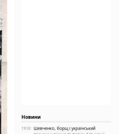
Новини
Шевченко, борщ і український
19:32