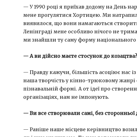
— У 1990 році я приїхав додому на День на
мене прогулятися Хортицею. Ми натрапи
виявилося, що вони намагаються створити
Ленінграді мене особливо нічого не тримал
ми знайшли ту саму форму національного ш
—
А ви дійсно маєте стосунок до козацтва
— Правду кажучи, більшість асоціює нас із
наша творчість у кінно-трюковому жанрі 
пізнавальній формі. А от ідеї про створен
організаціях, нам не імпонують.
— Ви все створювали самі, без сторонньої
— Раніше наше місцеве керівництво возило