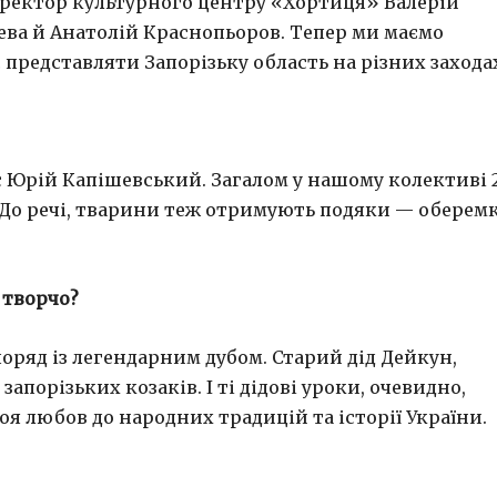
иректор культурного центру «Хортиця» Валерій
чева й Анатолій Краснопьоров. Тепер ми маємо
 представляти Запорізьку область на різних захода
с Юрій Капішевський. Загалом у нашому колективі 
. До речі, тварини теж отримують подяки — оберем
 творчо?
поряд із легендарним дубом. Старий дід Дейкун,
апорізьких козаків. І ті дідові уроки, очевидно,
я любов до народних традицій та історії України.