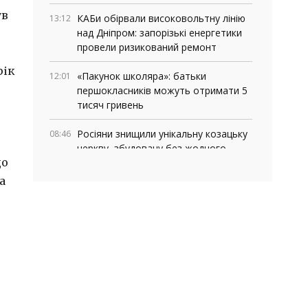
ув
КАБи обірвали високовольтну лінію
13:12
над Дніпром: запорізькі енергетики
провели ризикований ремонт
рік
«Пакунок школяра»: батьки
12:01
першокласників можуть отримати 5
тисяч гривень
Росіяни знищили унікальну козацьку
08:46
церкву, збудовану без жодного
що
цвяха
а
03 СЕРПНЯ, 2026
Де у Запоріжжі працюють мобільні
18:06
медичні команди: адреси та графік
роботи
У Запоріжжі та області перевіряють
16:13
укриття: куди повідомляти про