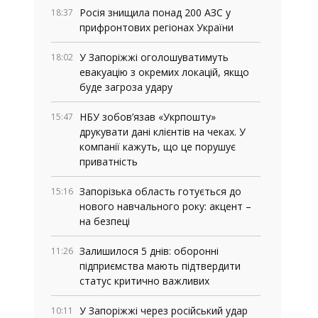
Росія знищила понад 200 АЗС у
18:37
прифронтових регіонах України
У Запоріжжі оголошуватимуть
18:02
евакуацію з окремих локацій, якщо
буде загроза удару
НБУ зобов’язав «Укрпошту»
15:47
друкувати дані клієнтів на чеках. У
компанії кажуть, що це порушує
приватність
Запорізька область готується до
15:16
нового навчального року: акцент –
на безпеці
Залишилося 5 днів: оборонні
11:26
підприємства мають підтвердити
статус критично важливих
У Запоріжжі через російський удар
10:11