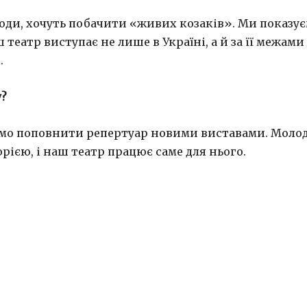
люди, хочуть побачити «живих козаків». Ми показу
еатр виступає не лише в Україні, а й за її межами
.
у?
мо поповнити репертуар новими виставами. Моло
рією, і наш театр працює саме для нього.