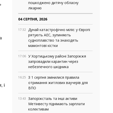
пошкоджено дитячу обласну
ь
лікарню
04 СЕРПНЯ, 2026
Дунай катастрофічно міліє: у Європі
17:32
рятують АЕС, зупиняють
а
судноплавство та знаходять
мамонтові кістки
У Хортицькому районі Запоріжжя
17:06
запровадили карантин через
небезпечного шкідника
З 1 серпня змінилися правила
16:25
отримання житлових ваучерів для
, і
ВПО
Запоріжсталь та інші активи
13:43
Метінвесту піднімають зарплати
колективам