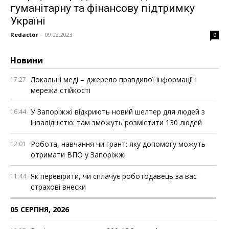
гуманітарну та фінансову підтримку
Україні
Redactor
-
09.02.2023
0
Новини
Локальні меді – джерело правдивої інформації і
17:27
мережа стійкості
У Запоріжжі відкриють новий шелтер для людей з
16:44
інвалідністю: там зможуть розмістити 130 людей
Робота, навчання чи грант: яку допомогу можуть
12:01
отримати ВПО у Запоріжжі
Як перевірити, чи сплачує роботодавець за вас
11:44
страхові внески
05 СЕРПНЯ, 2026