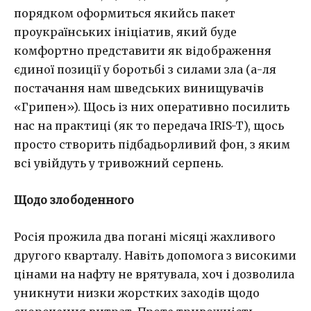
порядком оформиться якийсь пакет
проукраїнських ініціатив, який буде
комфортно представити як відображення
єдиної позиції у боротьбі з силами зла (а-ля
постачання нам шведських винищувачів
«Грипен»). Щось із них оперативно посилить
нас на практиці (як то передача IRIS-T), щось
просто створить підбадьорливий фон, з яким
всі увійдуть у тривожний серпень.
Щодо злободенного
Росія прожила два погані місяці жахливого
другого кварталу. Навіть допомога з високими
цінами на нафту не врятувала, хоч і дозволила
уникнути низки жорстких заходів щодо