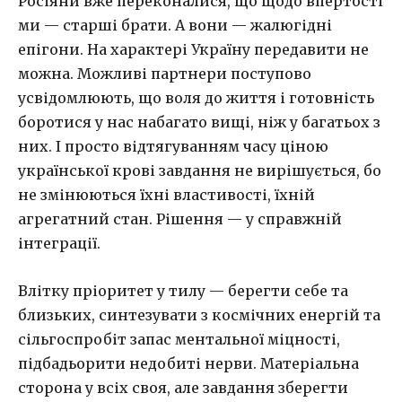
Росіяни вже переконалися, що щодо впертості
ми — старші брати. А вони — жалюгідні
епігони. На характері Україну передавити не
можна. Можливі партнери поступово
усвідомлюють, що воля до життя і готовність
боротися у нас набагато вищі, ніж у багатьох з
них. І просто відтягуванням часу ціною
української крові завдання не вирішується, бо
не змінюються їхні властивості, їхній
агрегатний стан. Рішення — у справжній
інтеграції.
Влітку пріоритет у тилу — берегти себе та
близьких, синтезувати з космічних енергій та
сільгоспробіт запас ментальної міцності,
підбадьорити недобиті нерви. Матеріальна
сторона у всіх своя, але завдання зберегти