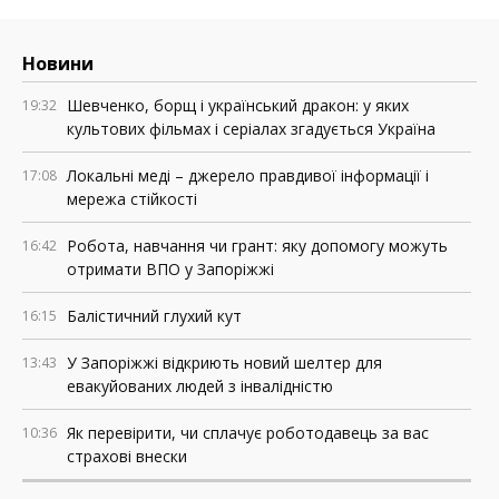
Новини
Шевченко, борщ і український дракон: у яких
19:32
культових фільмах і серіалах згадується Україна
Локальні меді – джерело правдивої інформації і
17:08
мережа стійкості
Робота, навчання чи грант: яку допомогу можуть
16:42
отримати ВПО у Запоріжжі
Балістичний глухий кут
16:15
У Запоріжжі відкриють новий шелтер для
13:43
евакуйованих людей з інвалідністю
Як перевірити, чи сплачує роботодавець за вас
10:36
страхові внески