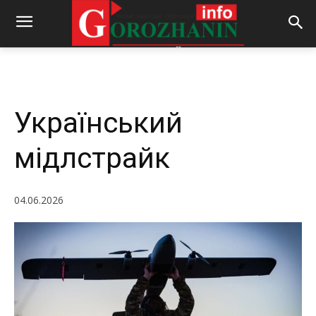
-
By
REDACTOR
04.06.2026
272
0
Український
мідлстрайк
04.06.2026