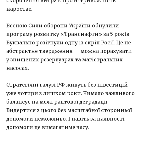
скорочення витрат. Проте тривожність
наростає.
Весною Сили оборони України обнулили
програму розвитку «Транснафти» за 5 років.
Буквально розігнули одну із скріп Росії. Це не
абстрактне твердження — можна порахувати
у знищених резервуарах та магістральних
насосах.
Стратегічні галузі РФ живуть без інвестицій
уже чотири з лишком роки. Чимало важливого
балансує на межі раптової деградації.
Видертися з цього без масштабної сторонньої
допомоги неможливо. І навіть за наявності
допомоги це вимагатиме часу.