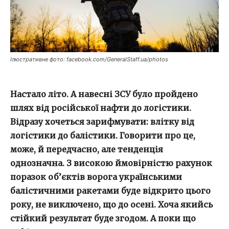
Ілюстративне фото: facebook.com/GeneralStaff.ua/photos
Настало літо. А навесні ЗСУ було пройдено
шлях від російської нафти до логістики.
Відразу хочеться зарифмувати: влітку від
логістики до балістики. Говорити про це,
може, й передчасно, але тенденція
однозначна. З високою ймовірністю рахунок
поразок об’єктів ворога українськими
балістичними ракетами буде відкрито цього
року, не виключено, що до осені. Хоча якийсь
стійкий результат буде згодом. А поки що