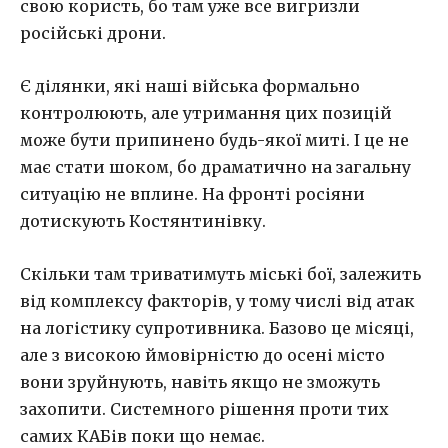
свою користь, бо там уже все вигризли
російські дрони.
Є ділянки, які наші війська формально
контролюють, але утримання цих позицій
може бути припинено будь-якої миті. І це не
має стати шоком, бо драматично на загальну
ситуацію не вплине. На фронті росіяни
дотискують Костянтинівку.
Скільки там триватимуть міські бої, залежить
від комплексу факторів, у тому числі від атак
на логістику супротивника. Базово це місяці,
але з високою ймовірністю до осені місто
вони зруйнують, навіть якщо не зможуть
захопити. Системного рішення проти тих
самих КАБів поки що немає.