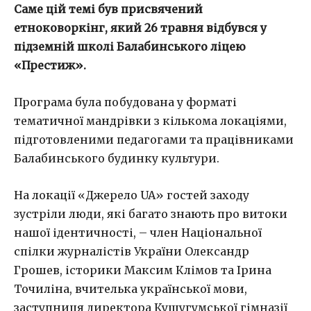
Саме цій темі був присвячений
етноковоркінг, який 26 травня відбувся у
підземній школі Балабинського ліцею
«Престиж».
Програма була побудована у форматі
тематичної мандрівки з кількома локаціями,
підготовленими педагогами та працівниками
Балабинського будинку культури.
На локації «Джерело UA» гостей заходу
зустріли люди, які багато знають про витоки
нашої ідентичності, – член Національної
спілки журналістів України Олександр
Грошев, історики Максим Клімов та Ірина
Точиліна, вчителька української мови,
заступниця директора Кушугумської гімназії