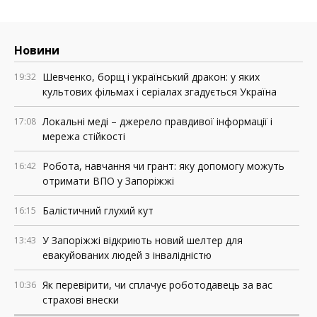
Новини
Шевченко, борщ і український дракон: у яких
19:32
культових фільмах і серіалах згадується Україна
Локальні меді – джерело правдивої інформації і
17:08
мережа стійкості
Робота, навчання чи грант: яку допомогу можуть
16:42
отримати ВПО у Запоріжжі
Балістичний глухий кут
16:15
У Запоріжжі відкриють новий шелтер для
13:43
евакуйованих людей з інвалідністю
Як перевірити, чи сплачує роботодавець за вас
10:36
страхові внески