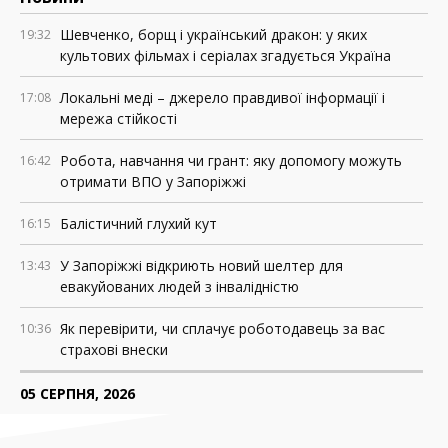
Шевченко, борщ і український дракон: у яких
19:32
культових фільмах і серіалах згадується Україна
Локальні меді – джерело правдивої інформації і
17:08
мережа стійкості
Робота, навчання чи грант: яку допомогу можуть
16:42
отримати ВПО у Запоріжжі
Балістичний глухий кут
16:15
У Запоріжжі відкриють новий шелтер для
13:43
евакуйованих людей з інвалідністю
Як перевірити, чи сплачує роботодавець за вас
10:36
страхові внески
05 СЕРПНЯ, 2026
Росія знищила понад 200 АЗС у прифронтових
18:37