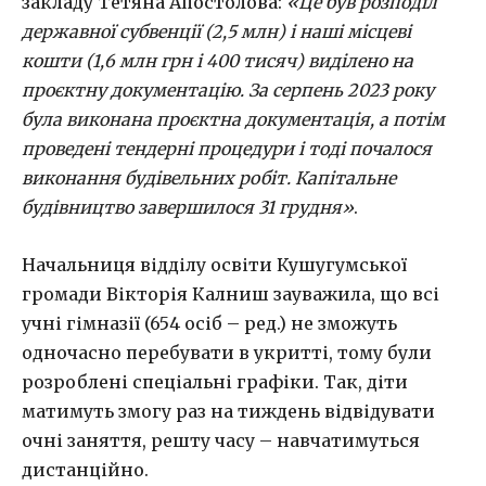
закладу Тетяна Апостолова:
«
Це був розподіл
державної субвенції
(
2,5 млн
)
і наш
і
місцев
і
кошт
и
(
1,6 млн грн і 400 тисяч
)
виділено на
проєктну документацію. За серпень 2023 року
була виконана проєктна документація, а потім
проведені тендерні процедур
и
і
тоді
почалося
виконання будівельних робіт. Капітальне
будівництво завершилося 31 грудня
»
.
Начальниця відділу освіти Кушугумської
громади Вікторія Калниш зауважила, що всі
учні гімназії (654 осіб – ред.) не зможуть
одночасно перебувати в укритті, тому були
розроблені спеціальні графіки. Так, діти
матимуть змогу раз на тиждень відвідувати
очні заняття, решту часу – навчатимуться
дистанційно.