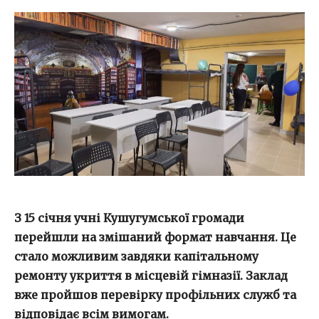
З 15 січня
учні К
ушугумськ
ої громади
п
ерейшли на
змішан
ий
форм
ат навчання.
Це
стало можливим
завдяки
капітально
му
ремонту укриття
в місцевій гімназії
.
З
аклад
вже пройшов перевірку профільних служб та
відповідає
в
сім вимогам
.