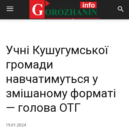
-
By
REDACTOR
19.01.2024
627
0
Учні Кушугумської
громади
навчатимуться у
змішаному форматі
— голова ОТГ
19.01.2024