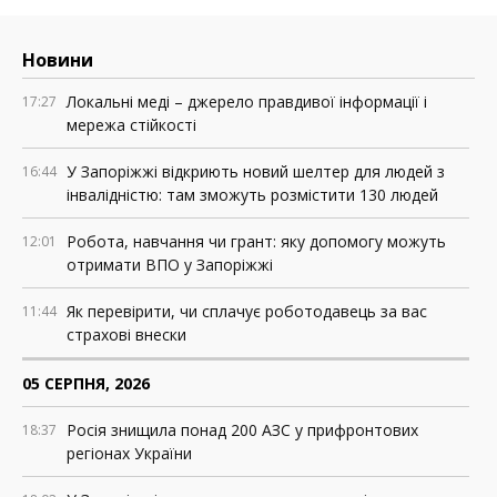
Новини
Локальні меді – джерело правдивої інформації і
17:27
мережа стійкості
У Запоріжжі відкриють новий шелтер для людей з
16:44
інвалідністю: там зможуть розмістити 130 людей
Робота, навчання чи грант: яку допомогу можуть
12:01
отримати ВПО у Запоріжжі
Як перевірити, чи сплачує роботодавець за вас
11:44
страхові внески
05 СЕРПНЯ, 2026
Росія знищила понад 200 АЗС у прифронтових
18:37
регіонах України