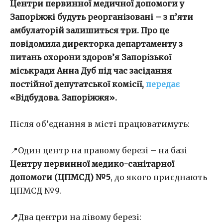
Центри первинної медичної допомоги у
Запоріжжі будуть реорганізовані – з п’яти
амбулаторій залишиться три. Про це
повідомила директорка департаменту з
питань охорони здоров’я Запорізької
міськради Анна Дуб під час засідання
постійної депутатської комісії,
передає
«Відбудова. Запоріжжя».
Після об’єднання в місті працюватимуть:
📍Один центр на правому березі – на базі
Центру первинної медико-санітарної
допомоги (ЦПМСД) №5
, до якого приєднають
ЦПМСД №9.
📍
Два центри на лівому березі: