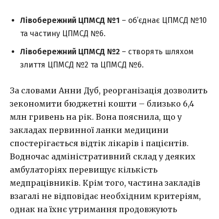
Лівобережний ЦПМСД №1
– об’єднає ЦПМСД №10
та частину ЦПМСД №6.
Лівобережний ЦПМСД №2
– створять шляхом
злиття ЦПМСД №2 та ЦПМСД №6.
За словами Анни Дуб, реорганізація дозволить
зекономити бюджетні кошти – близько 6,4
млн гривень на рік. Вона пояснила, що у
закладах первинної ланки медицини
спостерігається відтік лікарів і пацієнтів.
Водночас адміністративний склад у деяких
амбулаторіях перевищує кількість
медпрацівників. Крім того, частина закладів
взагалі не відповідає необхідним критеріям,
однак на їхнє утримання продовжують