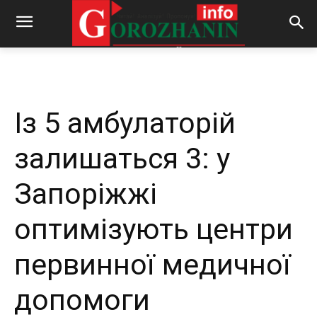
-
By
REDACTOR
29.01.2025
355
0
Із 5 амбулаторій
залишаться 3: у
Запоріжжі
оптимізують центри
первинної медичної
допомоги