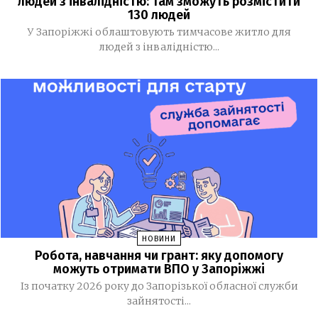
людей з інвалідністю: там зможуть розмістити
130 людей
03 СЕРПНЯ, 2026
У Запоріжжі облаштовують тимчасове житло для
людей з інвалідністю...
Де у Запоріжжі працюють мобільні медичні команди:
18:06
адреси та графік роботи
У Запоріжжі та області перевіряють укриття: куди
16:13
повідомляти про зачинені
Рустем Умєров очолив Службу зовнішньої розвідки,
14:52
а Ігор Клименко — РНБО
МВС запровадило нові виплати для військових
11:39
Нацгвардії, ДПСУ та поліції
У Monobank з’явилася нова функція: до транзакцій
11:16
НОВИНИ
тепер можна додавати фото чеків
Робота, навчання чи грант: яку допомогу
можуть отримати ВПО у Запоріжжі
За тиждень у Запоріжжі підтвердили чотири випадки
09:32
Із початку 2026 року до Запорізької обласної служби
хвороби Лайма
зайнятості...