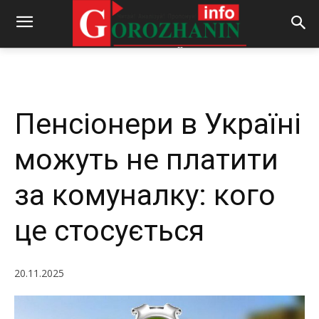
-
By
REDACTOR
20.11.2025
201
0
Пенсіонери в Україні
можуть не платити
за комуналку: кого
це стосується
20.11.2025