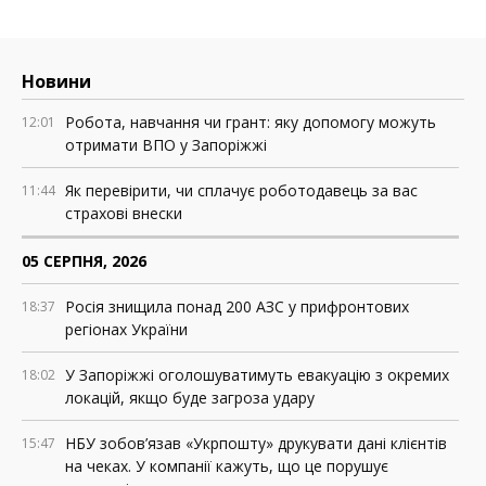
Новини
Робота, навчання чи грант: яку допомогу можуть
12:01
отримати ВПО у Запоріжжі
Як перевірити, чи сплачує роботодавець за вас
11:44
страхові внески
05 СЕРПНЯ, 2026
Росія знищила понад 200 АЗС у прифронтових
18:37
регіонах України
У Запоріжжі оголошуватимуть евакуацію з окремих
18:02
локацій, якщо буде загроза удару
НБУ зобов’язав «Укрпошту» друкувати дані клієнтів
15:47
на чеках. У компанії кажуть, що це порушує