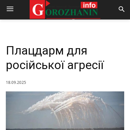
-
By
REDACTOR
18.09.2025
275
0
Плацдарм для
російської агресії
18.09.2025