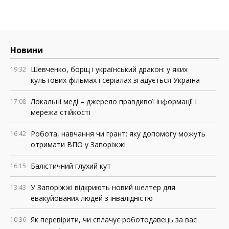
Новини
Шевченко, борщ і український дракон: у яких
19:32
культових фільмах і серіалах згадується Україна
Локальні меді – джерело правдивої інформації і
17:08
мережа стійкості
Робота, навчання чи грант: яку допомогу можуть
16:42
отримати ВПО у Запоріжжі
Балістичний глухий кут
16:15
У Запоріжжі відкриють новий шелтер для
13:43
евакуйованих людей з інвалідністю
Як перевірити, чи сплачує роботодавець за вас
10:36