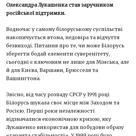
Олександра Лукашенка став заручником
російської підтримки.
Водночас у самому білоруському суспільстві
накопичується втома, недовіра та відчуття
безвиході. Питання про те, чи може Білорусь
зберегти бодай елементи суверенітету,
сьогодні є ключовим не лише для Мінська, але
й для Києва, Варшави, Брюсселя та
Вашингтона.
Звісно, від часу розпаду СРСР у 1991 році
Білорусь шукала своє місце між Заходом та
Росією. Перші роки незалежності
відзначалися економічною кризою, яку
Лукашенко використав для побудови образу
«гаранта стабільності». У 1999 році було