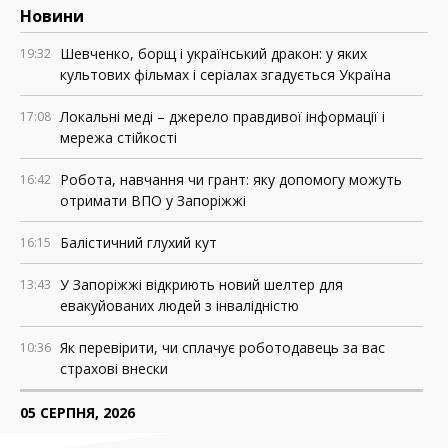
Новини
Шевченко, борщ і український дракон: у яких
19:32
культових фільмах і серіалах згадується Україна
Локальні меді – джерело правдивої інформації і
17:08
мережа стійкості
Робота, навчання чи грант: яку допомогу можуть
16:42
отримати ВПО у Запоріжжі
Балістичний глухий кут
16:15
У Запоріжжі відкриють новий шелтер для
13:43
евакуйованих людей з інвалідністю
Як перевірити, чи сплачує роботодавець за вас
10:36
страхові внески
05 СЕРПНЯ, 2026