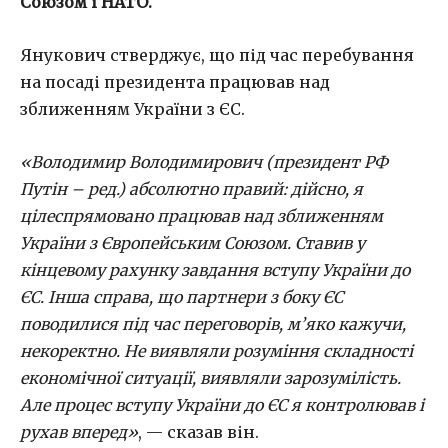
Союзом і НАТО.
Янукович стверджує, що під час перебування
на посаді президента працював над
зближенням України з ЄС.
«Володимир Володимирович (президент РФ
Путін – ред.) абсолютно правий: дійсно, я
цілеспрямовано працював над зближенням
України з Європейським Союзом. Ставив у
кінцевому рахунку завдання вступу України до
ЄС. Інша справа, що партнери з боку ЄС
поводилися під час переговорів, м’яко кажучи,
некоректно. Не виявляли розуміння складності
економічної ситуації, виявляли зарозумілість.
Але процес вступу України до ЄС я контролював і
рухав вперед»
, — сказав він.