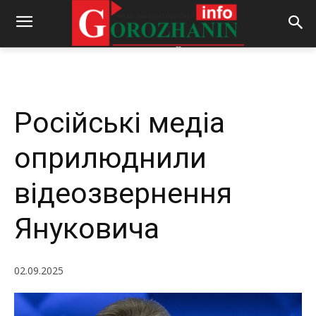
-
By
REDACTOR
02.09.2025
209
0
Російські медіа
оприлюднили
відеозвернення
Януковича
02.09.2025