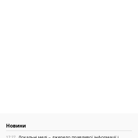
Новини
Локальні меді – джерело правдивої інформації і
17:27