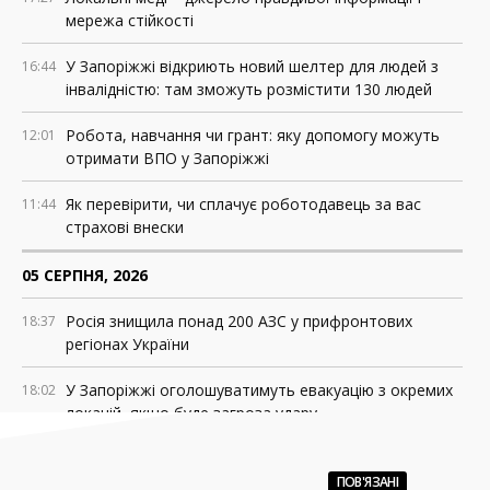
мережа стійкості
У Запоріжжі відкриють новий шелтер для людей з
16:44
інвалідністю: там зможуть розмістити 130 людей
Робота, навчання чи грант: яку допомогу можуть
12:01
отримати ВПО у Запоріжжі
Як перевірити, чи сплачує роботодавець за вас
11:44
страхові внески
05 СЕРПНЯ, 2026
Росія знищила понад 200 АЗС у прифронтових
18:37
регіонах України
У Запоріжжі оголошуватимуть евакуацію з окремих
18:02
локацій, якщо буде загроза удару
НБУ зобов’язав «Укрпошту» друкувати дані клієнтів
15:47
на чеках. У компанії кажуть, що це порушує
ПОВ'ЯЗАНІ