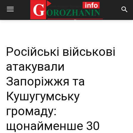
-
By
REDACTOR
17.12.2025
384
0
Російські військові
атакували
Запоріжжя та
Кушугумську
громаду:
щонайменше 30