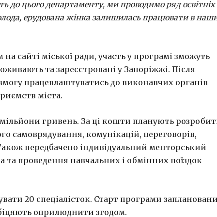
ть до цього департаменту, ми проводимо ряд освітніх
молода, ерудована жінка залишилась працювати в наш
 на сайті міської ради, участь у програмі зможуть
проживають та зареєстровані у Запоріжжі. Після
змогу працевлаштуватись до виконавчих органів
приємств міста.
 мільйони гривень. За ці кошти планують розроби
го самоврядування, комунікацій, переговорів,
 Також передбачено індивідуальний менторський
а та проведення навчальних і обмінних поїздок
увати 20 спеціалісток. Старт програми запланован
і обіцяють оприлюднити згодом.