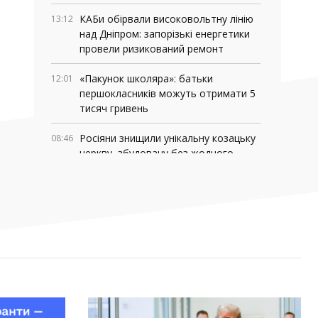
КАБи обірвали високовольтну лінію
13:12
над Дніпром: запорізькі енергетики
провели ризикований ремонт
«Пакунок школяра»: батьки
12:01
першокласників можуть отримати 5
тисяч гривень
Росіяни знищили унікальну козацьку
08:46
церкву, збудовану без жодного
цвяха
03 СЕРПНЯ, 2026
Де у Запоріжжі працюють мобільні
18:06
медичні команди: адреси та графік
роботи
У Запоріжжі та області перевіряють
16:13
укриття: куди повідомляти про