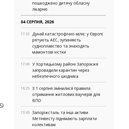
пошкоджено дитячу обласну
лікарню
04 СЕРПНЯ, 2026
Дунай катастрофічно міліє: у Європі
17:32
рятують АЕС, зупиняють
судноплавство та знаходять
мамонтові кістки
У Хортицькому районі Запоріжжя
17:06
запровадили карантин через
небезпечного шкідника
З 1 серпня змінилися правила
16:25
отримання житлових ваучерів для
ВПО
Запоріжсталь та інші активи
13:43
Метінвесту піднімають зарплати
колективам