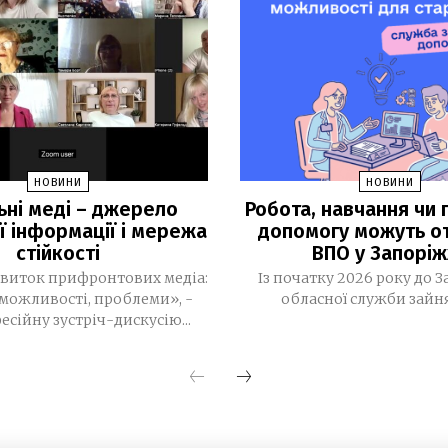
НОВИНИ
НОВИНИ
ьні меді – джерело
Робота, навчання чи г
ї інформації і мережа
допомогу можуть о
стійкості
ВПО у Запоріж
виток прифронтових медіа:
Із початку 2026 року до З
можливості, проблеми», -
обласної служби зайнят
есійну зустріч-дискусію...