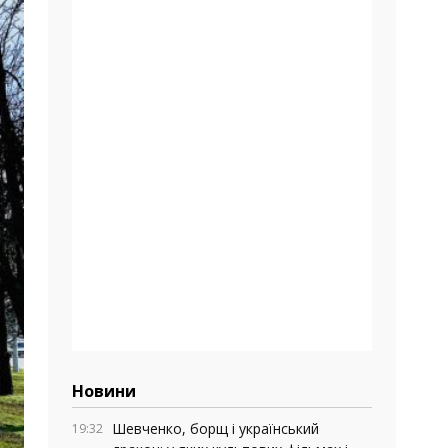
Новини
Шевченко, борщ і український
19:32