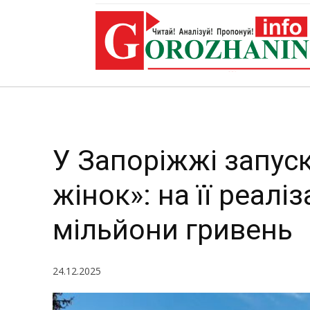
на її реал
У Запоріжжі запус
жінок»: на її реалі
мільйони гривень
24.12.2025