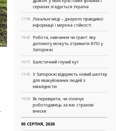
дракон: у яких культових фільмах і
серіалах згадується Україна
Локальні меді – джерело правдивої
17:08
інформації і мережа стійкості
Робота, навчання чи грант: яку
16:42
допомогу можуть отримати ВПО у
Запоріжжі
Балістичний глухий кут
16:15
У Запоріжжі відкриють новий шелтер
13:43
для евакуйованих людей з
інвалідністю
Як перевірити, чи сплачує
10:36
роботодавець за вас страхові
.
внески
05 СЕРПНЯ, 2026