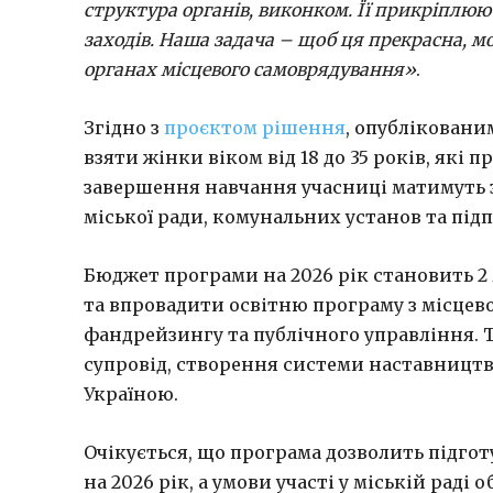
структура органів, виконком. Її прикріплюю
заходів. Наша задача – щоб ця прекрасна, 
органах місцевого самоврядування»
.
Згідно з
проєктом рішення
, опублікованим
взяти жінки віком від 18 до 35 років, які 
завершення навчання учасниці матимуть 
міської ради, комунальних установ та під
Бюджет програми на 2026 рік становить 2
та впровадити освітню програму з місцево
фандрейзингу та публічного управління.
супровід, створення системи наставництв
Україною.
Очікується, що програма дозволить підгот
на 2026 рік, а умови участі у міській рад