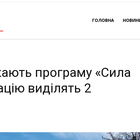
ізацію виділять 2 мільй
ГОЛОВНА
НОВИН
-
By
REDACTOR
24.12.2025
387
0
кають програму «Сила
зацію виділять 2