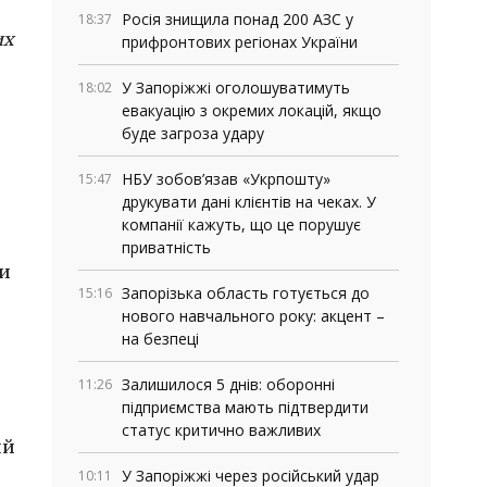
Росія знищила понад 200 АЗС у
18:37
их
прифронтових регіонах України
У Запоріжжі оголошуватимуть
18:02
евакуацію з окремих локацій, якщо
буде загроза удару
НБУ зобов’язав «Укрпошту»
15:47
друкувати дані клієнтів на чеках. У
компанії кажуть, що це порушує
приватність
ти
Запорізька область готується до
15:16
нового навчального року: акцент –
на безпеці
Залишилося 5 днів: оборонні
11:26
підприємства мають підтвердити
статус критично важливих
ий
У Запоріжжі через російський удар
10:11