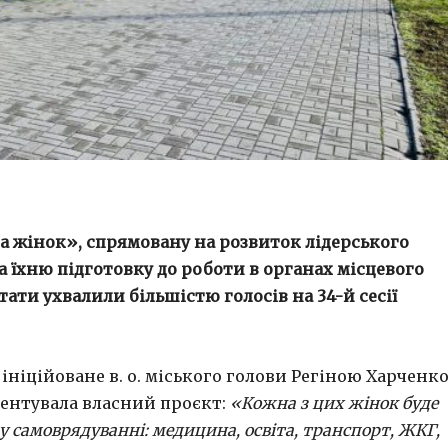
а жінок», спрямовану на розвиток лідерського
та їхню підготовку до роботи в органах місцевого
ати ухвалили більшістю голосів на 34-й сесії
ніційоване в. о. міського голови Регіною Харченко
ментувала власний проєкт:
«Кожна з цих жінок буде
у самоврядуванні: медицина, освіта, транспорт, ЖКГ,