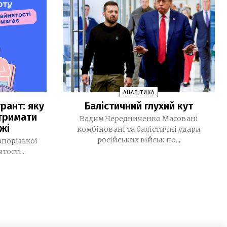
зачинені
Рустем Умєров очолив Службу
14:52
зовнішньої розвідки, а Ігор Клименко
— РНБО
МВС запровадило нові виплати для
11:39
військових Нацгвардії, ДПСУ та
поліції
АНАЛІТИКА
рант: яку
Балістичний глухий кут
У Monobank з’явилася нова функція:
11:16
тримати
до транзакцій тепер можна
Вадим Чередниченко Масовані
жі
додавати фото чеків
комбіновані та балістичні удари
російських військ по...
апорізької
За тиждень у Запоріжжі підтвердили
09:32
ості...
чотири випадки хвороби Лайма
30 ЛИПНЯ, 2026
Світлана Карпенко: «Ми втратили
15:36
територію роботи, але не втратили
своїх людей». Як редакція газети