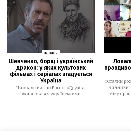
НОВИНИ
Шевченко, борщ і український
Локал
дракон: у яких культових
правдиво
фільмах і серіалах згадується
Україна
«Сталий роз
чинники, 
Чи знали ви, що Росс із «Друзів»
таку проф
захоплювався українськими...