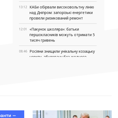
КАБи обірвали високовольтну лінію
13:12
над Дніпром: запорізькі енергетики
провели ризикований ремонт
«Пакунок школяра»: батьки
12:01
першокласників можуть отримати 5
тисяч гривень
Росіяни знищили унікальну козацьку
08:46
церкву, збудовану без жодного
цвяха
03 СЕРПНЯ, 2026
Де у Запоріжжі працюють мобільні
18:06
медичні команди: адреси та графік
роботи
У Запоріжжі та області перевіряють
16:13
укриття: куди повідомляти про