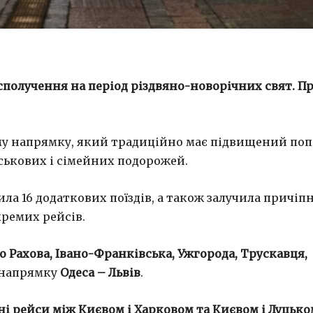
получення на період різдвяно-новорічних свят. П
у напрямку, який традиційно має підвищений по
йськових і сімейних подорожей.
ла 16 додаткових поїздів, а також залучила причіпн
кремих рейсів.
до Рахова, Івано-Франківська, Ужгорода, Трускавця,
у напрямку
Одеса – Львів
.
і рейси між Києвом і Харковом та Києвом і Луцько