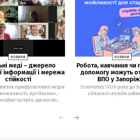
НОВИНИ
НОВИНИ
ьні меді – джерело
Робота, навчання чи г
ї інформації і мережа
допомогу можуть о
стійкості
ВПО у Запоріж
виток прифронтових медіа:
Із початку 2026 року до З
можливості, проблеми», -
обласної служби зайнят
есійну зустріч-дискусію...