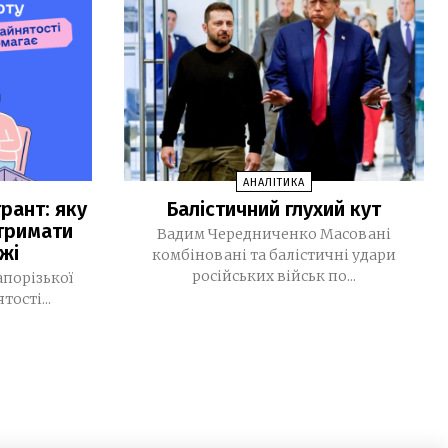
зачинені
Рустем Умєров очолив Службу
14:52
зовнішньої розвідки, а Ігор Клименко
— РНБО
МВС запровадило нові виплати для
11:39
військових Нацгвардії, ДПСУ та
поліції
АНАЛІТИКА
рант: яку
Балістичний глухий кут
У Monobank з’явилася нова функція:
11:16
тримати
до транзакцій тепер можна
Вадим Чередниченко Масовані
жі
додавати фото чеків
комбіновані та балістичні удари
російських військ по...
апорізької
За тиждень у Запоріжжі підтвердили
09:32
ості...
чотири випадки хвороби Лайма
30 ЛИПНЯ, 2026
Світлана Карпенко: «Ми втратили
15:36
територію роботи, але не втратили
своїх людей». Як редакція газети