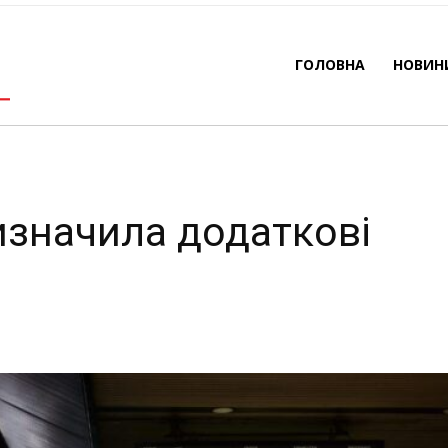
свята
ГОЛОВНА
НОВИН
-
By
REDACTOR
24.12.2025
369
0
изначила додаткові