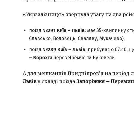
«Укрзалізниця» звернула увагу на два рей
поїзд
№291 Київ – Львів
: має 35-хвилинну ст
Славсько, Воловець, Сваляву, Мукачево);
поїзд
№289 Київ – Львів
: прибуває о 07:40, 
– Ворохта
через Яремче та Буковель.
А для мешканців Придніпров’я на період 
Львів
у складі поїзда
Запоріжжя – Переми