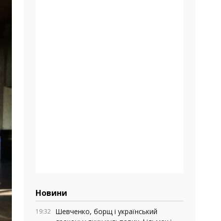
Новини
Шевченко, борщ і український
19:32