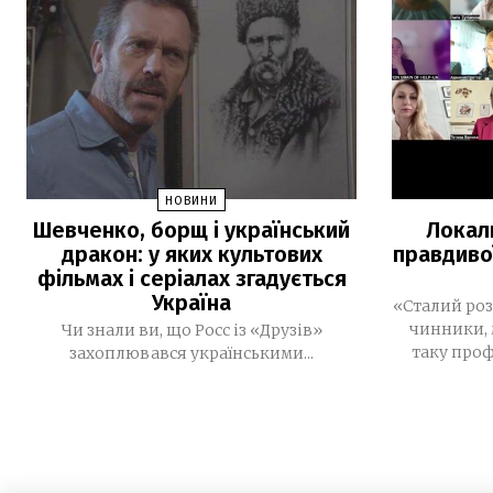
НОВИНИ
Шевченко, борщ і український
Локал
дракон: у яких культових
правдиво
фільмах і серіалах згадується
Україна
«Сталий роз
чинники, 
Чи знали ви, що Росс із «Друзів»
таку проф
захоплювався українськими...