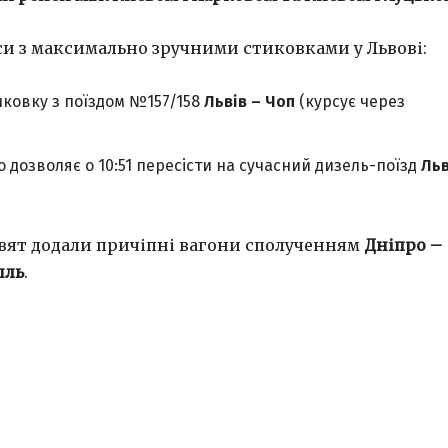
си з максимально зручними стиковками у Львові:
иковку з поїздом №157/158
Львів – Чоп
(курсує через
що дозволяє о 10:51 пересісти на сучасний дизель-поїзд
Льв
свят додали причіпні вагони сполученням
Дніпро –
шль
.