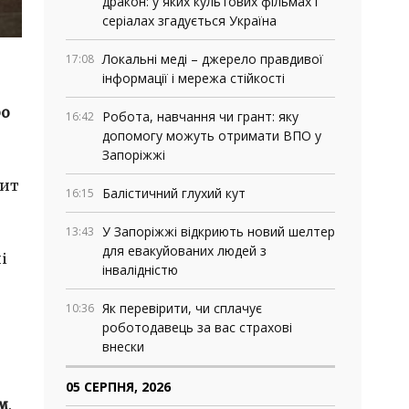
дракон: у яких культових фільмах і
серіалах згадується Україна
Локальні меді – джерело правдивої
17:08
інформації і мережа стійкості
ро
Робота, навчання чи грант: яку
16:42
допомогу можуть отримати ВПО у
Запоріжжі
пит
Балістичний глухий кут
16:15
У Запоріжжі відкриють новий шелтер
13:43
для евакуйованих людей з
і
інвалідністю
Як перевірити, чи сплачує
10:36
роботодавець за вас страхові
внески
05 СЕРПНЯ, 2026
м
.