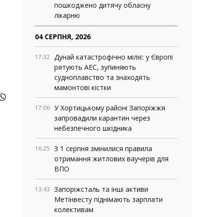
пошкоджено дитячу обласну
лікарню
04 СЕРПНЯ, 2026
Дунай катастрофічно міліє: у Європі
17:32
рятують АЕС, зупиняють
судноплавство та знаходять
мамонтові кістки
У Хортицькому районі Запоріжжя
17:06
запровадили карантин через
небезпечного шкідника
З 1 серпня змінилися правила
16:25
отримання житлових ваучерів для
ВПО
Запоріжсталь та інші активи
13:43
Метінвесту піднімають зарплати
колективам