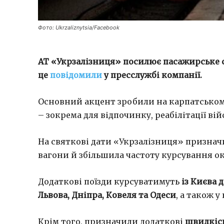
Фото: Ukrzaliznytsia/Facebook
АТ «Укрзалізниця» посилює пасажирське с
це
повідомили
у пресслужбі компанії.
Основний акцент зробили на карпатськом
– зокрема для відпочинку, реабілітації ві
На святкові дати «Укрзалізниця» призначи
вагони й збільшила частоту курсування о
Додаткові поїзди курсуватимуть
із Києва 
Львова, Дніпра, Ковеля та Одеси
, а також 
Крім того, призначили додаткові
швидкісн