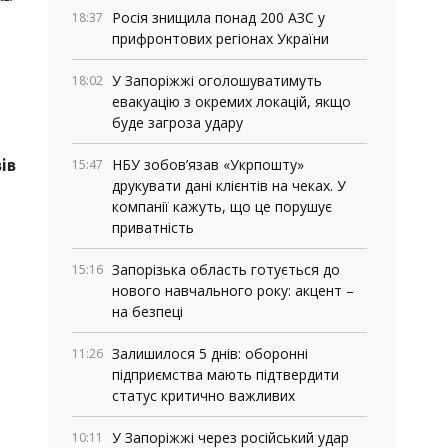
Росія знищила понад 200 АЗС у
18:37
прифронтових регіонах України
У Запоріжжі оголошуватимуть
18:02
евакуацію з окремих локацій, якщо
буде загроза удару
НБУ зобов’язав «Укрпошту»
15:47
ів
друкувати дані клієнтів на чеках. У
компанії кажуть, що це порушує
приватність
Запорізька область готується до
15:16
нового навчального року: акцент –
на безпеці
Залишилося 5 днів: оборонні
11:26
підприємства мають підтвердити
статус критично важливих
У Запоріжжі через російський удар
10:11