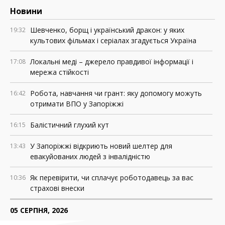
Новини
Шевченко, борщ і український дракон: у яких
19:32
культових фільмах і серіалах згадується Україна
Локальні меді – джерело правдивої інформації і
17:08
мережа стійкості
Робота, навчання чи грант: яку допомогу можуть
16:42
отримати ВПО у Запоріжжі
Балістичний глухий кут
16:15
У Запоріжжі відкриють новий шелтер для
13:43
евакуйованих людей з інвалідністю
Як перевірити, чи сплачує роботодавець за вас
10:36
страхові внески
05 СЕРПНЯ, 2026