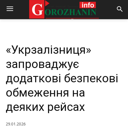
-
By
REDACTOR
29.01.2026
293
0
«Укрзалізниця»
запроваджує
додаткові безпекові
обмеження на
деяких рейсах
29.01.2026