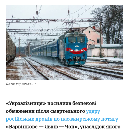
Фото: Укрзалізниця
«Укрзалізниця» посилила безпекові
обмеження після смертельного
удару
російських дронів по пасажирському потягу
«Барвінкове — Львів — Чоп», унаслідок якого