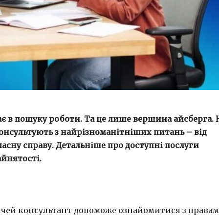
ає в пошуку роботи. Та це лише вершина айсберга. 
консультують з найрізноманітніших питань – від
асну справу. Детальніше про доступні послуги
айнятості.
трічей консультант допоможе ознайомитися з права