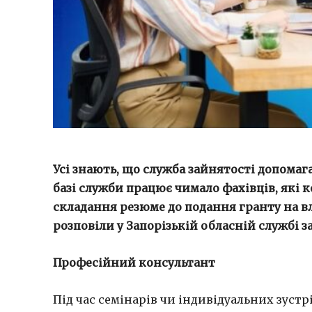
Усі знають, що служба зайнятості допомаг
базі служби працює чимало фахівців, які 
складання резюме до подання гранту на вл
розповіли у Запорізькій обласній службі з
Професійний консультант
Під час семінарів чи індивідуальних зус