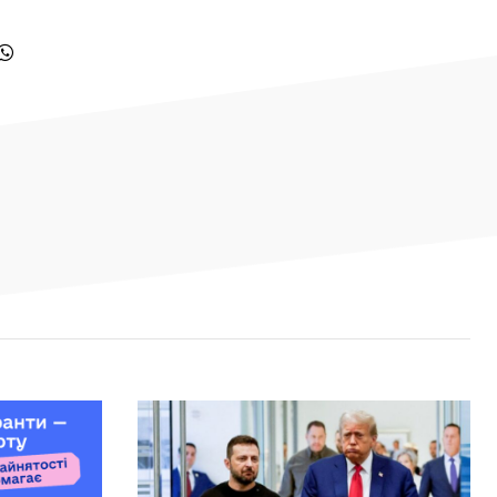
«Трудової слави» відновила роботу
після релокації, сформувала нову
мультимедійну команду та шукає
модель майбутнього
29 ЛИПНЯ, 2026
Тоталітарне безумство Державної
17:37
Думи
Алгоритм безпеки для журналіста:
17:02
вчасно почути «Чуйку» оцінити
ризики і діяти
«Dovidka.Крим»: нова безпекова
15:24
інструкція для жителів тимчасово
окупованого Криму від Dovidka.info
В Україні триває тиждень
10:12
безоплатного тестування на
гепатити В і С