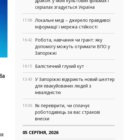
дракон: у яких культових фільмах і
серіалах згадується Україна
Локальні меді – джерело правдивої
17:08
інформації і мережа стійкості
Робота, навчання чи грант: яку
16:42
допомогу можуть отримати ВПО у
Запоріжжі
Балістичний глухий кут
16:15
На
У Запоріжжі відкриють новий шелтер
13:43
для евакуйованих людей з
інвалідністю
Як перевірити, чи сплачує
10:36
роботодавець за вас страхові
внески
05 СЕРПНЯ, 2026
ми