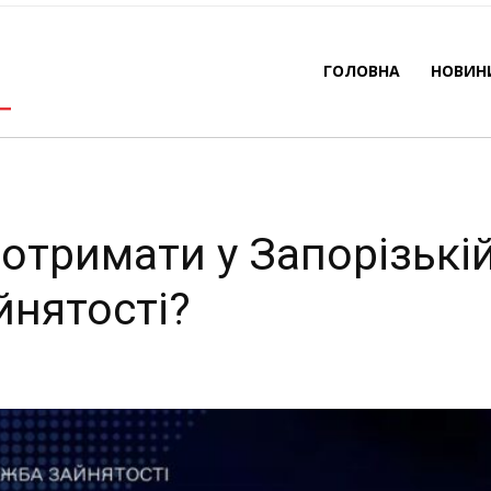
ласній службі зайнятос
ГОЛОВНА
НОВИН
-
By
REDACTOR
24.09.2025
229
0
отримати у Запорізькі
йнятості?