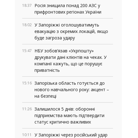
Росія знищила понад 200 АЗС у
18:37
прифронтових регіонах України
У Запоріжжі оголошуватимуть
18:02
евакуацію з окремих локацій, якщо
буде загроза удару
НБУ зобов’язав «Укрпошту»
15:47
друкувати дані клієнтів на чеках. У
компанії кажуть, що це порушує
приватність
Запорізька область готується до
15:16
нового навчального року: акцент –
на безпеці
Залишилося 5 днів: оборонні
11:26
підприємства мають підтвердити
статус критично важливих
У Запоріжжі через російський удар
10:11