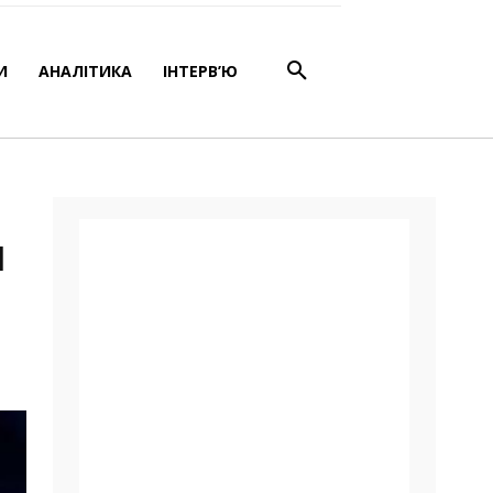
ті?
И
АНАЛІТИКА
ІНТЕРВ’Ю
й