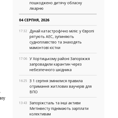
пошкоджено дитячу обласну
лікарню
04 СЕРПНЯ, 2026
Дунай катастрофічно міліє: у Європі
17:32
рятують АЕС, зупиняють
судноплавство та знаходять
мамонтові кістки
У Хортицькому районі Запоріжжя
17:06
запровадили карантин через
небезпечного шкідника
З 1 серпня змінилися правила
16:25
отримання житлових ваучерів для
,
ВПО
ьну
Запоріжсталь та інші активи
13:43
Метінвесту піднімають зарплати
колективам