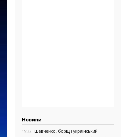
Новини
Шевченко, борщ і український
19:32