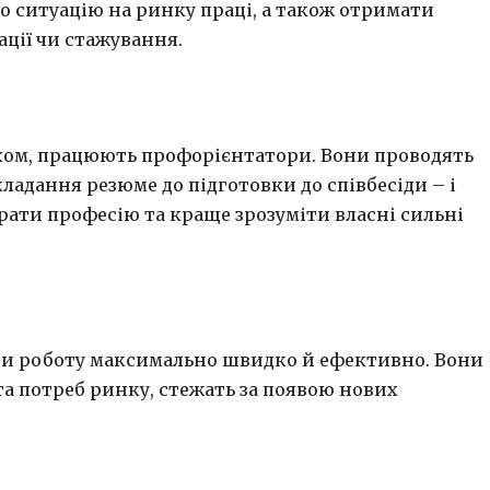
ро ситуацію на ринку праці, а також отримати
ції чи стажування.
ляхом, працюють профорієнтатори. Вони проводять
ладання резюме до підготовки до співбесіди – і
рати професію та краще зрозуміти власні сильні
ти роботу максимально швидко й ефективно. Вони
 та потреб ринку, стежать за появою нових