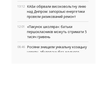
КАБи обірвали високовольтну лінію
13:12
над Дніпром: запорізькі енергетики
провели ризикований ремонт
«Пакунок школяра»: батьки
12:01
першокласників можуть отримати 5
тисяч гривень
Росіяни знищили унікальну козацьку
08:46
церкву, збудовану без жодного
цвяха
03 СЕРПНЯ, 2026
Де у Запоріжжі працюють мобільні
18:06
медичні команди: адреси та графік
роботи
У Запоріжжі та області перевіряють
16:13
укриття: куди повідомляти про