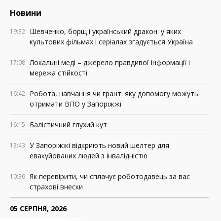
Новини
Шевченко, борщ і український дракон: у яких
19:32
культових фільмах і серіалах згадується Україна
Локальні меді – джерело правдивої інформації і
17:08
мережа стійкості
Робота, навчання чи грант: яку допомогу можуть
16:42
отримати ВПО у Запоріжжі
Балістичний глухий кут
16:15
У Запоріжжі відкриють новий шелтер для
13:43
евакуйованих людей з інвалідністю
Як перевірити, чи сплачує роботодавець за вас
10:36
страхові внески
05 СЕРПНЯ, 2026