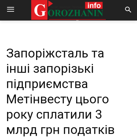
-
By
REDACTOR
20.11.2025
162
0
Запоріжсталь та
інші запорізькі
підприємства
Метінвесту цього
року сплатили 3
млрд грн податків