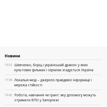
Новини
Шевченко, борщ і український дракон: у яких
19:32
культових фільмах і серіалах згадується Україна
Локальні меді – джерело правдивої інформації і
17:08
мережа стійкості
Робота, навчання чи грант: яку допомогу можуть
16:42
отримати ВПО у Запоріжжі