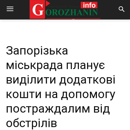
-
By
REDACTOR
01.05.2025
296
0
Запорізька
міськрада планує
виділити додаткові
кошти на допомогу
постраждалим від
обстрілів