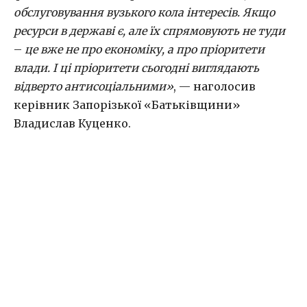
обслуговування вузького кола інтересів. Якщо
ресурси в державі є, але їх спрямовують не туди
–
це вже не про економіку, а про пріоритети
влади. І ці пріоритети сьогодні виглядають
відверто антисоціальними»
, — наголосив
керівник Запорізької «Батьківщини»
Владислав Куценко.