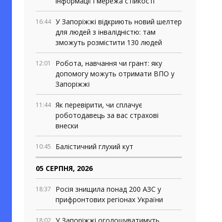
інформації і мережа стійкості
У Запоріжжі відкриють новий шелтер
16:44
для людей з інвалідністю: там
зможуть розмістити 130 людей
Робота, навчання чи грант: яку
12:01
допомогу можуть отримати ВПО у
Запоріжжі
Як перевірити, чи сплачує
11:44
роботодавець за вас страхові
внески
Балістичний глухий кут
10:45
05 СЕРПНЯ, 2026
Росія знищила понад 200 АЗС у
18:37
прифронтових регіонах України
У Запоріжжі оголошуватимуть
18:02