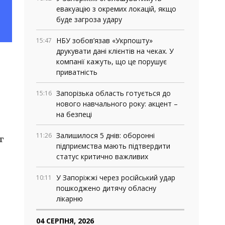
евакуацію з окремих локацій, якщо
буде загроза удару
НБУ зобов’язав «Укрпошту»
15:47
друкувати дані клієнтів на чеках. У
компанії кажуть, що це порушує
приватність
Запорізька область готується до
15:16
нового навчального року: акцент –
на безпеці
Залишилося 5 днів: оборонні
11:26
г
підприємства мають підтвердити
статус критично важливих
У Запоріжжі через російський удар
10:11
пошкоджено дитячу обласну
лікарню
04 СЕРПНЯ, 2026