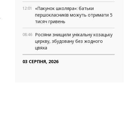
«Пакунок школяра»: батьки
12:01
першокласників можуть отримати 5
а
тисяч гривень
Росіяни знищили унікальну козацьку
08:46
церкву, збудовану без жодного
цвяха
03 СЕРПНЯ, 2026
Де у Запоріжжі працюють мобільні
18:06
медичні команди: адреси та графік
роботи
У Запоріжжі та області перевіряють
16:13
укриття: куди повідомляти про
зачинені
Рустем Умєров очолив Службу
14:52
зовнішньої розвідки, а Ігор Клименко