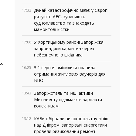
Дунай катастрофічно міліє: у Європі
17:32
рятують АЕС, зупиняють
судноплавство та знаходять
мамонтові кістки
У Хортицькому районі Запоріжжя
17:06
запровадили карантин через
небезпечного шкідника
ь.
З 1 серпня змінилися правила
16:25
отримання житлових ваучерів для
ВПО
Запоріжсталь та інші активи
13:43
Метінвесту піднімають зарплати
колективам
КАБи обірвали високовольтну лінію
13:12
над Дніпром: запорізькі енергетики
провели ризикований ремонт