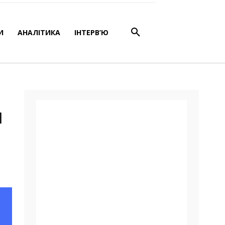
ави
И
АНАЛІТИКА
ІНТЕРВ’Ю
и