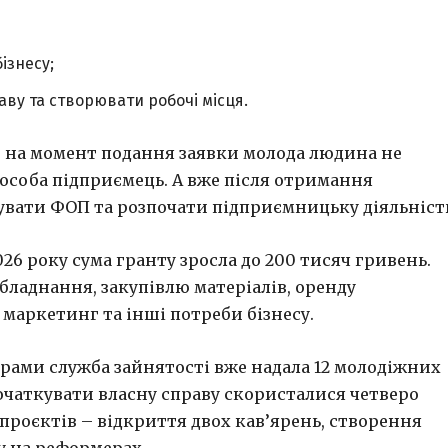
ізнесу;
ву та створювати робочі місця.
о на момент подання заявки молода людина не
особа підприємець. А вже після отримання
увати ФОП та розпочати підприємницьку діяльніст
2026 року сума гранту зросла до 200 тисяч гривень.
ладнання, закупівлю матеріалів, оренду
маркетинг та інші потреби бізнесу.
ограми служба зайнятості вже надала 12 молодіжних
очаткувати власну справу скористалися четверо
проєктів – відкриття двох кав’ярень, створення