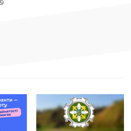
— РНБО
МВС запровадило нові виплати для
11:39
військових Нацгвардії, ДПСУ та
поліції
У Monobank з’явилася нова функція:
11:16
до транзакцій тепер можна
додавати фото чеків
За тиждень у Запоріжжі підтвердили
09:32
чотири випадки хвороби Лайма
30 ЛИПНЯ, 2026
Світлана Карпенко: «Ми втратили
15:36
територію роботи, але не втратили
своїх людей». Як редакція газети
«Трудової слави» відновила роботу
після релокації, сформувала нову
мультимедійну команду та шукає
модель майбутнього