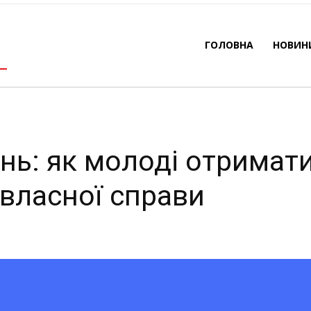
 відкриття власної спр
ГОЛОВНА
НОВИН
-
By
REDACTOR
21.05.2026
186
0
нь: як молоді отримат
 власної справи