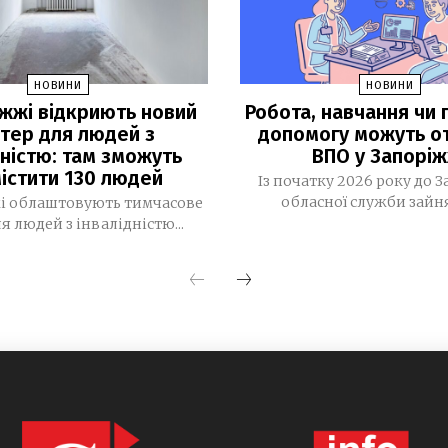
НОВИНИ
НОВИНИ
іжжі відкриють новий
Робота, навчання чи г
тер для людей з
допомогу можуть о
дністю: там зможуть
ВПО у Запоріж
істити 130 людей
Із початку 2026 року до З
обласної служби зайнят
і облаштовують тимчасове
я людей з інвалідністю...