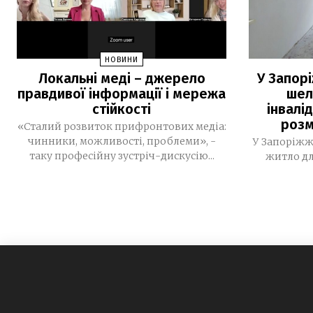
НОВИНИ
Локальні меді – джерело
У Запор
правдивої інформації і мережа
шел
стійкості
інвалі
розм
«Сталий розвиток прифронтових медіа:
чинники, можливості, проблеми», -
У Запоріжж
таку професійну зустріч-дискусію...
житло дл