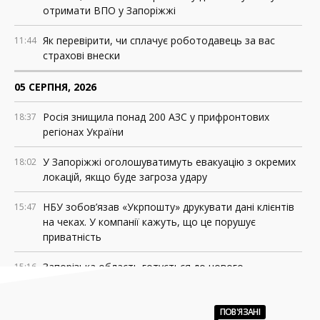
отримати ВПО у Запоріжжі
Як перевірити, чи сплачує роботодавець за вас
11:44
страхові внески
05 СЕРПНЯ, 2026
Росія знищила понад 200 АЗС у прифронтових
18:37
регіонах України
У Запоріжжі оголошуватимуть евакуацію з окремих
18:02
локацій, якщо буде загроза удару
НБУ зобов’язав «Укрпошту» друкувати дані клієнтів
15:47
на чеках. У компанії кажуть, що це порушує
приватність
Запорізька область готується до нового
15:16
навчального року: акцент – на безпеці
Залишилося 5 днів: оборонні підприємства мають
11:26
ПОВ'ЯЗАНІ