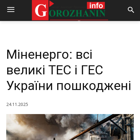
-
By
REDACTOR
24.11.2025
181
0
Міненерго: всі
великі ТЕС і ГЕС
України пошкоджені
24.11.2025