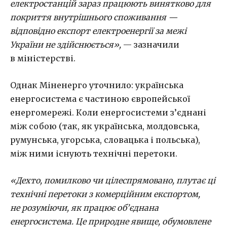
електростанцій зараз працюють винятково для
покриття внутрішнього споживання —
відповідно експорт електроенергії за межі
України не здійснюється»,
— зазначили
в міністерстві.
Однак Міненерго уточнило: українська
енергосистема є частиною європейської
енергомережі. Коли енергосистеми з’єднані
між собою (так, як українська, молдовська,
румунська, угорська, словацька і польська),
між ними існують технічні перетоки.
«Дехто, помилково чи цілеспрямовано, плутає ці
технічні перетоки з комерційним експортом,
не розуміючи, як працює об’єднана
енергосистема. Це природне явище, обумовлене