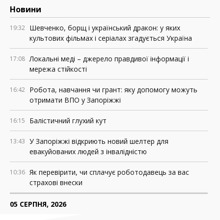
Новини
Шевченко, борщ і український дракон: у яких
19:32
культових фільмах і серіалах згадується Україна
Локальні меді – джерело правдивої інформації і
17:08
мережа стійкості
Робота, навчання чи грант: яку допомогу можуть
16:42
отримати ВПО у Запоріжжі
Балістичний глухий кут
16:15
У Запоріжжі відкриють новий шелтер для
13:43
евакуйованих людей з інвалідністю
Як перевірити, чи сплачує роботодавець за вас
10:36
страхові внески
05 СЕРПНЯ, 2026