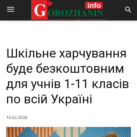
-
By
REDACTOR
16.02.2026
302
0
Шкільне харчування
буде безкоштовним
для учнів 1-11 класів
по всій Україні
16.02.2026