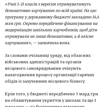
«Учні 1–11 класів з вересня отримуватимуть
безкоштовне харчування по всій країні. На цю
програму у державному бюджеті закладено 14,4
млн грн. Окремо передбачене фінансування на
модернізацію шкільних харчоблоків, щоб діти
отримували не лише безкоштовне, а й якісне
харчування»,
— зазначила вона.
За словами очільниці уряду, від обласних
військових адміністрацій та органів
місцевого самоврядування очікують
налагодження процесу організації гарячих
обідів із залученням місцевого бізнесу.
Крім того, у бюджеті передбачено 5 млрд грн
на облаштування укриттів у школах та ще 1
млрд грн — на будівництво підземних