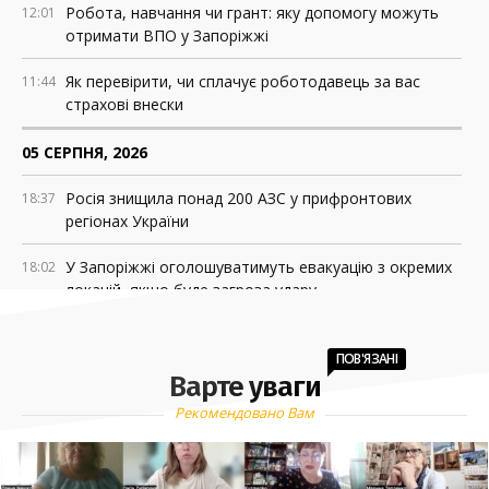
Робота, навчання чи грант: яку допомогу можуть
12:01
отримати ВПО у Запоріжжі
Як перевірити, чи сплачує роботодавець за вас
11:44
страхові внески
05 СЕРПНЯ, 2026
Росія знищила понад 200 АЗС у прифронтових
18:37
регіонах України
У Запоріжжі оголошуватимуть евакуацію з окремих
18:02
локацій, якщо буде загроза удару
НБУ зобов’язав «Укрпошту» друкувати дані клієнтів
15:47
на чеках. У компанії кажуть, що це порушує
ПОВ'ЯЗАНІ
Варте уваги
приватність
Рекомендовано Вам
Запорізька область готується до нового
15:16
навчального року: акцент – на безпеці