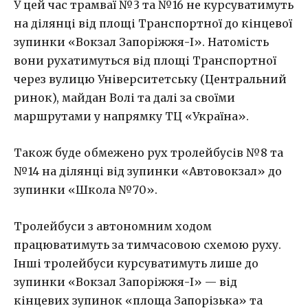
У цей час трамваї №3 та №16 не курсуватимуть
на ділянці від площі Транспортної до кінцевої
зупинки «Вокзал Запоріжжя-І». Натомість
вони рухатимуться від площі Транспортної
через вулицю Університетську (Центральний
ринок), майдан Волі та далі за своїми
маршрутами у напрямку ТЦ «Україна».
Також буде обмежено рух тролейбусів №8 та
№14 на ділянці від зупинки «Автовокзал» до
зупинки «Школа №70».
Тролейбуси з автономним ходом
працюватимуть за тимчасовою схемою руху.
Інші тролейбуси курсуватимуть лише до
зупинки «Вокзал Запоріжжя-І» — від
кінцевих зупинок «площа Запорізька» та