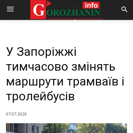
-
By
REDACTOR
07.07.2026
192
0
У Запоріжжі
тимчасово змінять
маршрути трамваїв і
тролейбусів
07.07.2026