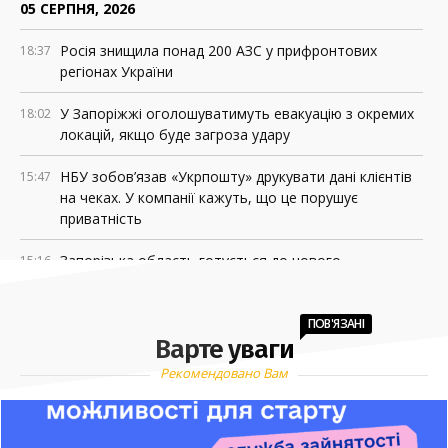
05 СЕРПНЯ, 2026
Росія знищила понад 200 АЗС у прифронтових
18:37
регіонах України
У Запоріжжі оголошуватимуть евакуацію з окремих
18:02
локацій, якщо буде загроза удару
НБУ зобов’язав «Укрпошту» друкувати дані клієнтів
15:47
на чеках. У компанії кажуть, що це порушує
приватність
Запорізька область готується до нового
15:16
навчального року: акцент – на безпеці
Залишилося 5 днів: оборонні підприємства мають
11:26
ПОВ'ЯЗАНІ
Варте уваги
підтвердити статус критично важливих
Рекомендовано Вам
У Запоріжжі через російський удар пошкоджено
10:11
дитячу обласну лікарню