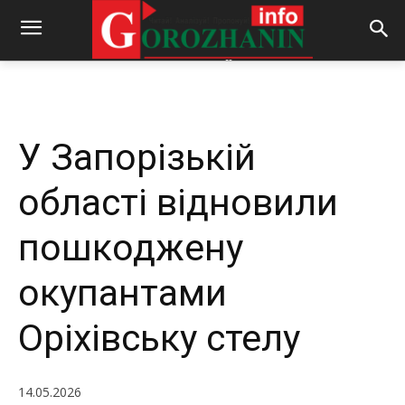
-
By
REDACTOR
14.05.2026
276
0
У Запорізькій
області відновили
пошкоджену
окупантами
Оріхівську стелу
14.05.2026