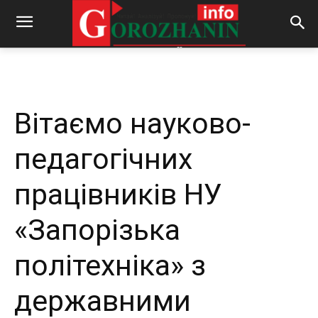
-
By
REDACTOR
02.07.2026
162
0
Вітаємо науково-
педагогічних
працівників НУ
«Запорізька
політехніка» з
державними