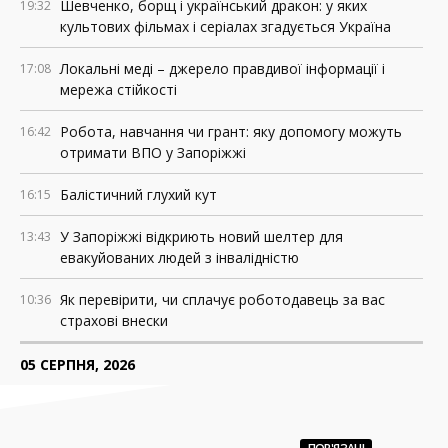
Шевченко, борщ і український дракон: у яких
19:32
культових фільмах і серіалах згадується Україна
Локальні меді – джерело правдивої інформації і
17:08
мережа стійкості
Робота, навчання чи грант: яку допомогу можуть
16:42
отримати ВПО у Запоріжжі
Балістичний глухий кут
16:15
У Запоріжжі відкриють новий шелтер для
13:43
евакуйованих людей з інвалідністю
Як перевірити, чи сплачує роботодавець за вас
10:36
страхові внески
05 СЕРПНЯ, 2026
Росія знищила понад 200 АЗС у прифронтових
18:37
регіонах України